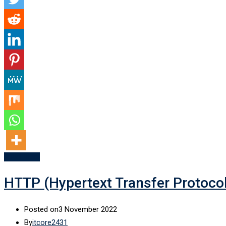
Read More
HTTP (Hypertext Transfer Protocol)
Posted on
3 November 2022
By
itcore2431