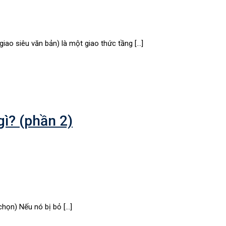
iao siêu văn bản) là một giao thức tầng […]
gì? (phần 2)
 chọn) Nếu nó bị bỏ […]