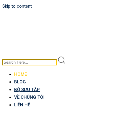
Skip to content
HOME
BLOG
BỘ SƯU TẬP
VỀ CHÚNG TÔI
LIÊN HỆ