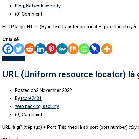
Blog
,
Network security
(0)
Comment
HTTP là gì? HTTP (Hypertext transfer protocol – giao thức chuyển g
Chia sẻ
Read More
URL (Uniform resource locator) là 
Posted on
2 November 2022
By
itcore2431
Web hacking, security
(0)
Comment
URL là gì? (tiếp tục) + Port: Tiếp theo là số port (port number) (tùy