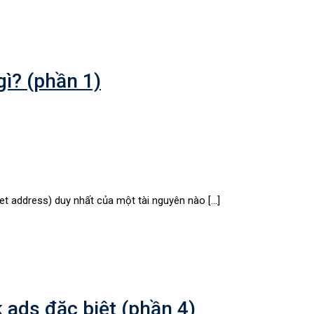
gì? (phần 1)
rnet address) duy nhất của một tài nguyên nào […]
ads đặc biệt (phần 4)