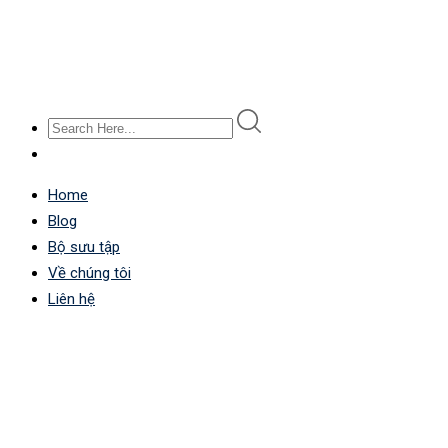
Home
Blog
Bộ sưu tập
Về chúng tôi
Liên hệ
All Posts
GIAIPHAPWEBTL