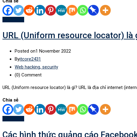
Chia sẻ
Read More
URL (Uniform resource locator) là 
Posted on
1 November 2022
By
itcore2431
Web hacking, security
(0)
Comment
URL (Uniform resource locator) là gì? URL là địa chỉ internet (inte
Chia sẻ
Read More
Các hình thức quảng cáo Facebook 