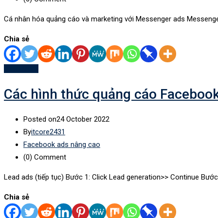
Cá nhân hóa quảng cáo và marketing với Messenger ads Messenger 
Chia sẻ
Read More
Các hình thức quảng cáo Facebook 
Posted on
24 October 2022
By
itcore2431
Facebook ads nâng cao
(0)
Comment
Lead ads (tiếp tục) Bước 1: Click Lead generation>> Continue Bư
Chia sẻ