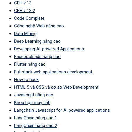
CEH v 13
CEH v 13 2
Code Complete
Công nghệ Web nâng cao
Data Mining
Deep Learning nâng cao
Developing AI-powered Applications
Facebook ads nâng cao
Flutter nâng cao
Full stack web applications development
How to hack
HTML 5 và CSS và cơ sở Web Development
Javascript nâng cao
Khoa học máy tính
Langchain Javascript for AI powered applications
LangChain nâng cao 1
LangChain nâng cao 2