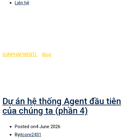
Liên hệ
Category:
AI Agent
nâng cao 2
GIAIPHAPWEBTL
>
Blog
>
AI Agent nâng cao 2
Dự án hệ thống Agent đầu tiên
của chúng ta (phần 4)
Posted on
4 June 2026
By
itcore2431