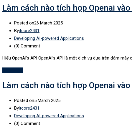
Làm cách nào tích hợp Openai vào
Posted on
26 March 2025
By
itcore2431
Developing AI-powered Applications
(0)
Comment
Hiểu OpenAI’s API OpenAI’s API là một dịch vụ dựa trên đám mây 
Read More
Làm cách nào tích hợp Openai vào
Posted on
5 March 2025
By
itcore2431
Developing AI-powered Applications
(0)
Comment