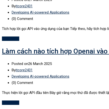
By
itcore2431
Developing AI-powered Applications
(0)
Comment
Tích hợp lời gọi API váo ứng dụng của bạn Tiếp theo, hãy tích hợp lờ
Read More
Làm cách nào tích hợp Openai vào
Posted on
26 March 2025
By
itcore2431
Developing AI-powered Applications
(0)
Comment
Thực hiện lời gọi API đầu tiên Bây giờ rằng mọi thứ đã được thiết lập
Read More