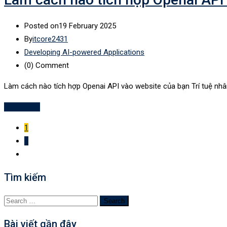
Posted on
19 February 2025
By
itcore2431
Developing AI-powered Applications
(0)
Comment
Làm cách nào tích hợp Openai API vào website của bạn Trí tuệ nh
Read More
1
2
Tìm kiếm
Search
for:
Bài viết gần đây