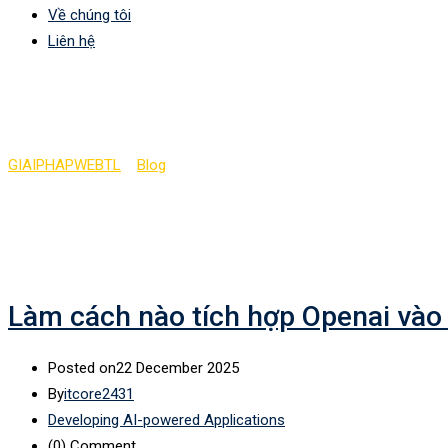
Về chúng tôi
Liên hệ
Category:
Developing AI
GIAIPHAPWEBTL
>
Blog
>
Developing AI-powered Applications
Làm cách nào tích hợp Openai vào
Posted on
22 December 2025
By
itcore2431
Developing AI-powered Applications
(0)
Comment