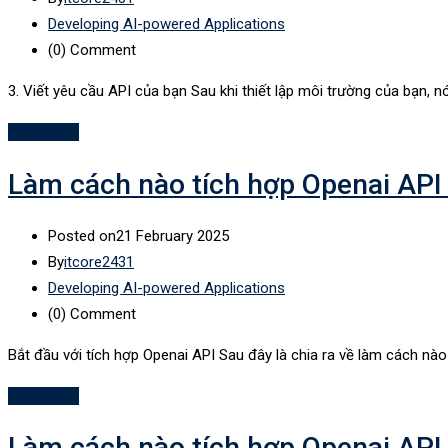
Developing AI-powered Applications
(0)
Comment
3. Viết yêu cầu API của bạn Sau khi thiết lập môi trường của bạn, nó 
Read More
Làm cách nào tích hợp Openai API 
Posted on
21 February 2025
By
itcore2431
Developing AI-powered Applications
(0)
Comment
Bắt đầu với tích hợp Openai API Sau đây là chia ra về làm cách nào 
Read More
Làm cách nào tích hợp Openai API