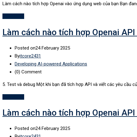
Làm cách nào tích hợp Openai vào ứng dụng web của bạn Bạn đang
Read More
Làm cách nào tích hợp Openai API 
Posted on
24 February 2025
By
itcore2431
Developing AI-powered Applications
(0)
Comment
5. Test và debug Một khi bạn đã tích hợp API và viết các yêu cầu của
Read More
Làm cách nào tích hợp Openai API 
Posted on
24 February 2025
By
itcore2431