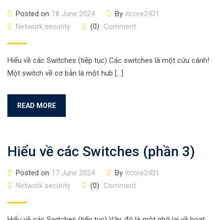
Posted on
18 June 2024
By
itcore2431
Network security
(0)
Comment
Hiểu về các Switches (tiếp tục) Các switches là một cứu cánh!
Một switch về cơ bản là một hub […]
READ MORE
Hiểu về các Switches (phần 3)
Posted on
17 June 2024
By
itcore2431
Network security
(0)
Comment
Hiểu về các Switches (tiếp tục) Vậy, đó là một nhớ lại về hoạt