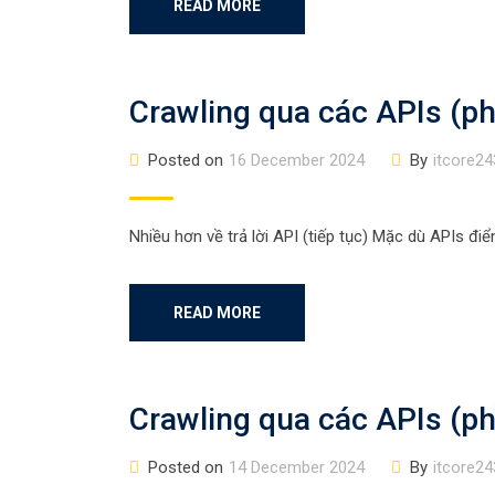
READ MORE
Crawling qua các APIs (ph
Posted on
16 December 2024
By
itcore24
Nhiều hơn về trả lời API (tiếp tục) Mặc dù APIs điể
READ MORE
Crawling qua các APIs (ph
Posted on
14 December 2024
By
itcore24