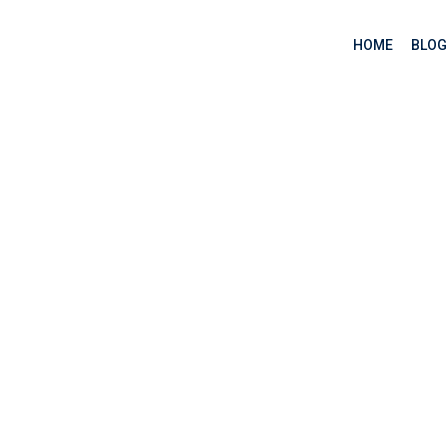
HOME
BLOG
qua các APIs