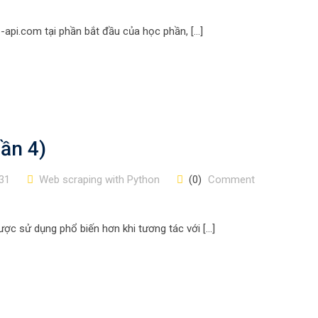
ip-api.com tại phần bắt đầu của học phần, […]
ần 4)
31
Web scraping with Python
(0)
Comment
ợc sử dụng phổ biến hơn khi tương tác với […]