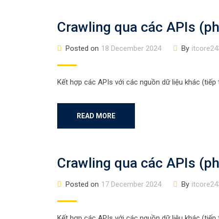
Crawling qua các APIs (p
Posted on
18 December 2024
By
itcore24
Kết hợp các APIs với các nguồn dữ liệu khác (tiếp
READ MORE
Crawling qua các APIs (p
Posted on
17 December 2024
By
itcore24
Kết hợp các APIs với các nguồn dữ liệu khác (tiếp t