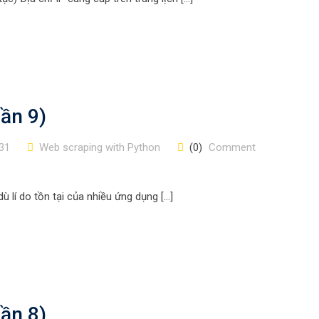
ần 9)
31
Web scraping with Python
(0)
Comment
 lí do tồn tại của nhiều ứng dụng […]
ần 8)