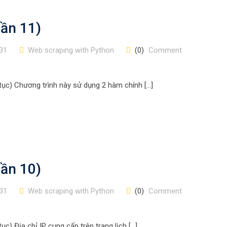
hần 11)
31
Web scraping with Python
(0)
Comment
 tục) Chương trình này sử dụng 2 hàm chính […]
hần 10)
31
Web scraping with Python
(0)
Comment
ục) Địa chỉ IP cung cấp trên trang lịch […]