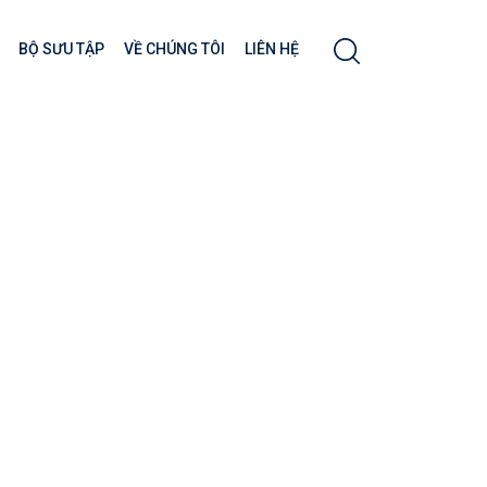
BỘ SƯU TẬP
VỀ CHÚNG TÔI
LIÊN HỆ