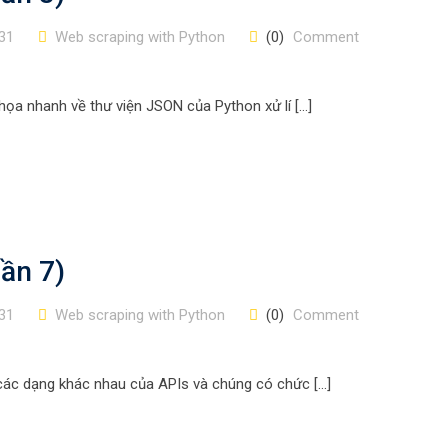
31
Web scraping with Python
(0)
Comment
họa nhanh về thư viện JSON của Python xử lí […]
ần 7)
31
Web scraping with Python
(0)
Comment
các dạng khác nhau của APIs và chúng có chức […]