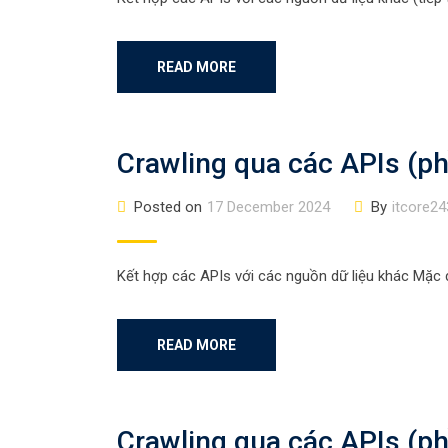
READ MORE
Crawling qua các APIs (ph
Posted on
17 December 2024
By
itcore24
Kết hợp các APIs với các nguồn dữ liệu khác Mặc dù
READ MORE
Crawling qua các APIs (ph