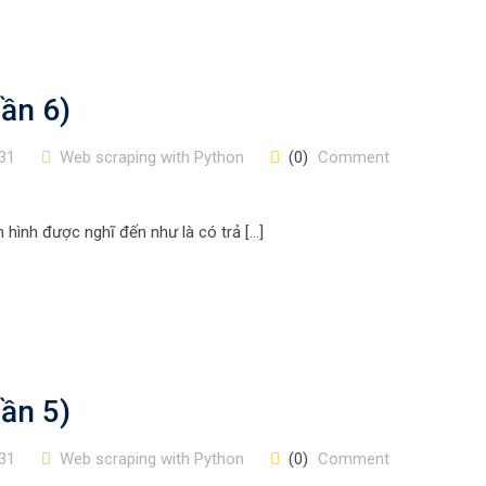
ần 6)
31
Web scraping with Python
(0)
Comment
n hình được nghĩ đến như là có trả […]
ần 5)
31
Web scraping with Python
(0)
Comment