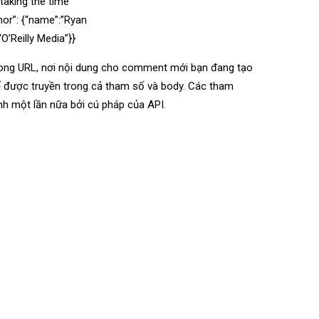
 taking the time
hor”: {“name”:”Ryan
O’Reilly Media”}}
rong URL, nơi nội dung cho comment mới bạn đang tạo
ể được truyền trong cả tham số và body. Các tham
h một lần nữa bởi cú pháp của API.