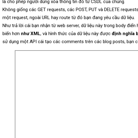
là cho phép người dùng xóa thông tin đó từ CSDL của chúng.
Không giống các GET requests, các POST, PUT và DELETE request
một request, ngoài URL hay route từ đó bạn đang yêu cầu dữ liệu.
Như trả lời cái bạn nhận từ web server, dữ liệu này trong body điể
biến hơn
như XML
, và hình thức của dữ liệu này được
định nghĩa 
sử dụng một API cái tạo các comments trên các blog posts, bạn có