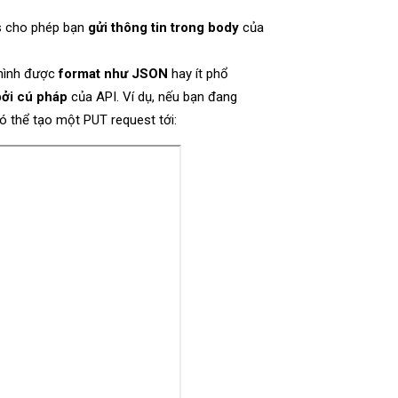
s cho phép bạn
gửi thông tin trong body
của
n hình được
format như JSON
hay ít phổ
bởi cú pháp
của API. Ví dụ, nếu bạn đang
 thể tạo một PUT request tới: