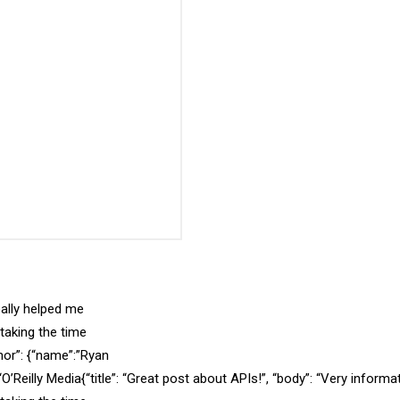
Really helped me
 taking the time
hor”: {“name”:”Ryan
O’Reilly Media{“title”: “Great post about APIs!”, “body”: “Very informa