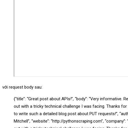
với request body sau:
{“title”: “Great post about APIs!”, “body”: “Very informative. 
out with a tricky technical challenge I was facing. Thanks for
to write such a detailed blog post about PUT requests!”, “aut
Mitchell”, “website”: “http://pythonscraping.com”, “company”: “