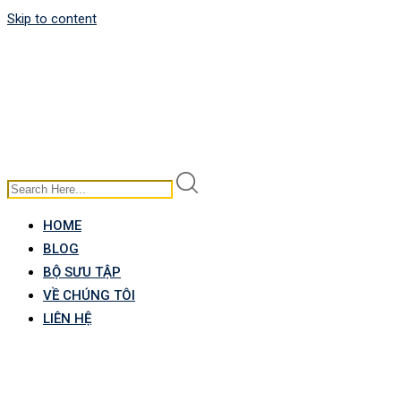
Skip to content
HOME
BLOG
BỘ SƯU TẬP
VỀ CHÚNG TÔI
LIÊN HỆ