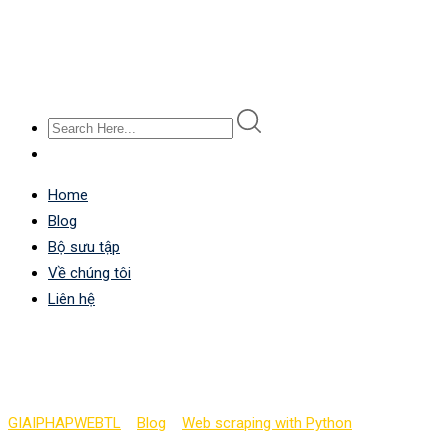
Home
Blog
Bộ sưu tập
Về chúng tôi
Liên hệ
Crawling qua các APIs (
GIAIPHAPWEBTL
>
Blog
>
Web scraping with Python
>
Crawling qu