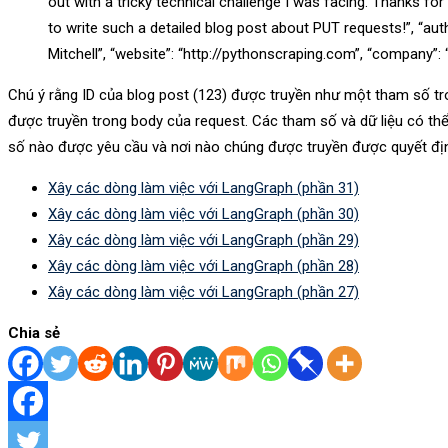
out with a tricky technical challenge I was facing. Thanks for
to write such a detailed blog post about PUT requests!”, “aut
Mitchell”, “website”: “http://pythonscraping.com”, “company”: “
Chú ý rằng ID của blog post (123) được truyền như một tham số t
được truyền trong body của request. Các tham số và dữ liệu có th
số nào được yêu cầu và nơi nào chúng được truyền được quyết địn
Xây các dòng làm việc với LangGraph (phần 31)
Xây các dòng làm việc với LangGraph (phần 30)
Xây các dòng làm việc với LangGraph (phần 29)
Xây các dòng làm việc với LangGraph (phần 28)
Xây các dòng làm việc với LangGraph (phần 27)
Chia sẻ