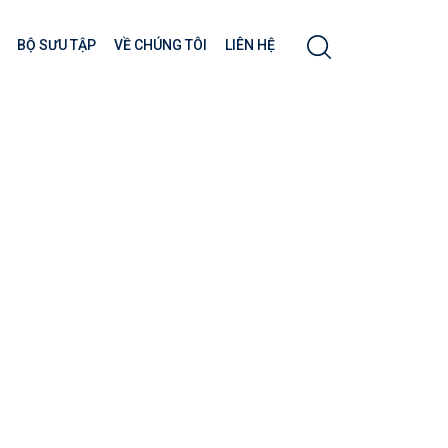
BỘ SƯU TẬP
VỀ CHÚNG TÔI
LIÊN HỆ