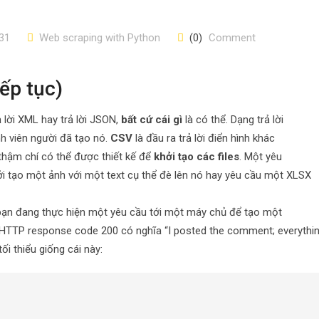
31
Web scraping with Python
(0)
Comment
iếp tục)
 lời XML hay trả lời JSON,
bất cứ cái gì
là có thể. Dạng trả lời
nh viên người đã tạo nó.
CSV
là đầu ra trả lời điển hình khác
 thậm chí có thể được thiết kế để
khởi tạo các files
. Một yêu
i tạo một ảnh với một text cụ thể đè lên nó hay yêu cầu một XLSX
ếu bạn đang thực hiện một yêu cầu tới một máy chủ để tạo một
 HTTP response code 200 có nghĩa “I posted the comment; everythi
tối thiểu giống cái này: