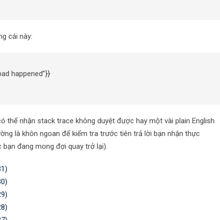
ng cái này:
bad happened”}}
ó thể nhận stack trace không duyệt được hay một vài plain English
ường là khôn ngoan để kiểm tra trước tiên trả lời bạn nhận thực
 bạn đang mong đợi quay trở lại).
31)
30)
29)
28)