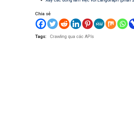
Xây các dòng làm việc với LangGraph (phần 
Chia sẻ
Tags:
Crawling qua các APIs