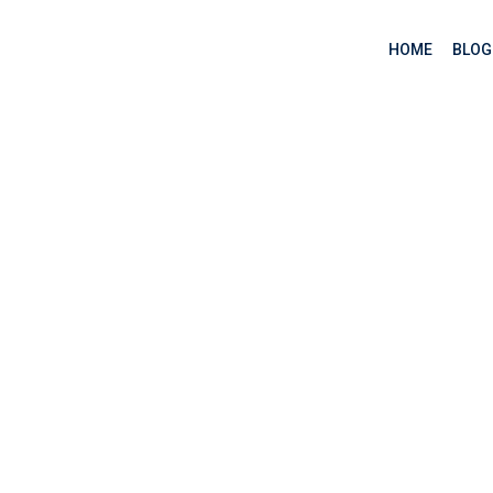
HOME
BLOG
ác APIs (phần 6)
>
Crawling qua các APIs (phần 6)