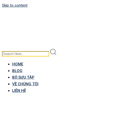
Skip to content
HOME
BLOG
BỘ SƯU TẬP
VỀ CHÚNG TÔI
LIÊN HỆ