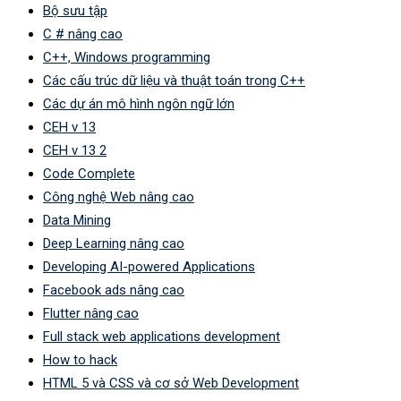
Bộ sưu tập
C # nâng cao
C++, Windows programming
Các cấu trúc dữ liệu và thuật toán trong C++
Các dự án mô hình ngôn ngữ lớn
CEH v 13
CEH v 13 2
Code Complete
Công nghệ Web nâng cao
Data Mining
Deep Learning nâng cao
Developing AI-powered Applications
Facebook ads nâng cao
Flutter nâng cao
Full stack web applications development
How to hack
HTML 5 và CSS và cơ sở Web Development