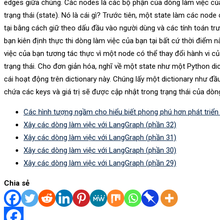
edges giữa chúng. Các nodes là các bộ phận của dòng làm việc củ
trạng thái (state). Nó là cái gì? Trước tiên, một state làm các node
tại bằng cách giữ theo dấu đầu vào người dùng và các tính toán tr
bạn kiên định thực thi dòng làm việc của bạn tại bất cứ thời điểm 
việc của bạn tương tác thực vì một node có thể thay đổi hành vi c
trạng thái. Cho đơn giản hóa, nghĩ về một state như một Python di
cái hoạt động trên dictionary này. Chúng lấy một dictionary như đầu
chứa các keys và giá trị sẽ được cập nhật trong trạng thái của dòn
Các hình tượng ngầm cho hiểu biết phong phú hơn phát triể
Xây các dòng làm việc với LangGraph (phần 32)
Xây các dòng làm việc với LangGraph (phần 31)
Xây các dòng làm việc với LangGraph (phần 30)
Xây các dòng làm việc với LangGraph (phần 29)
Chia sẻ