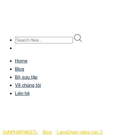
Home
Blog
Bộ sưu tập
Về chúng tôi
Liên hệ
Xây các dòng làm việc v
GIAIPHAPWEBTL
>
Blog
>
LangChain nâng cao 2
>
Xây các dòng là