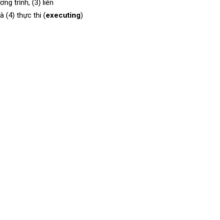
ơng trình, (3) liên
 (4) thực thi (
executing
)