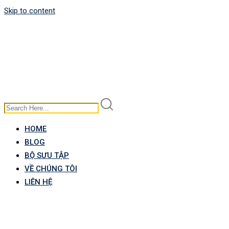
Skip to content
HOME
BLOG
BỘ SƯU TẬP
VỀ CHÚNG TÔI
LIÊN HỆ