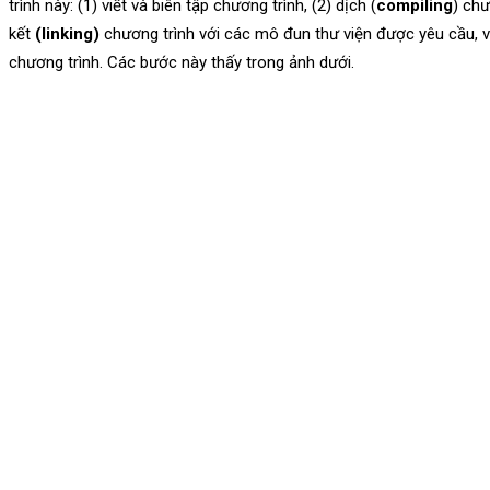
trình này: (1) viết và biên tập chương trình, (2) dịch (
compiling
) chư
kết
(linking)
chương trình với các mô đun thư viện được yêu cầu, và
chương trình. Các bước này thấy trong ảnh dưới.