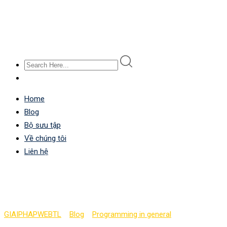
Home
Blog
Bộ sưu tập
Về chúng tôi
Liên hệ
Tạo và chạy các chương 
GIAIPHAPWEBTL
>
Blog
>
Programming in general
>
Tạo và chạy c