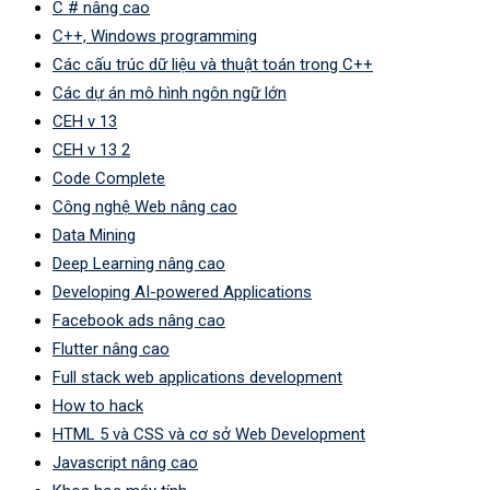
C # nâng cao
C++, Windows programming
Các cấu trúc dữ liệu và thuật toán trong C++
Các dự án mô hình ngôn ngữ lớn
CEH v 13
CEH v 13 2
Code Complete
Công nghệ Web nâng cao
Data Mining
Deep Learning nâng cao
Developing AI-powered Applications
Facebook ads nâng cao
Flutter nâng cao
Full stack web applications development
How to hack
HTML 5 và CSS và cơ sở Web Development
Javascript nâng cao