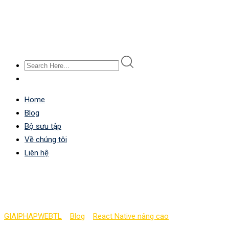
Home
Blog
Bộ sưu tập
Về chúng tôi
Liên hệ
Tạo style View componen
GIAIPHAPWEBTL
>
Blog
>
React Native nâng cao
>
Tạo style View