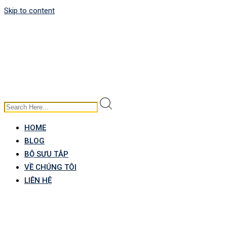
Skip to content
HOME
BLOG
BỘ SƯU TẬP
VỀ CHÚNG TÔI
LIÊN HỆ