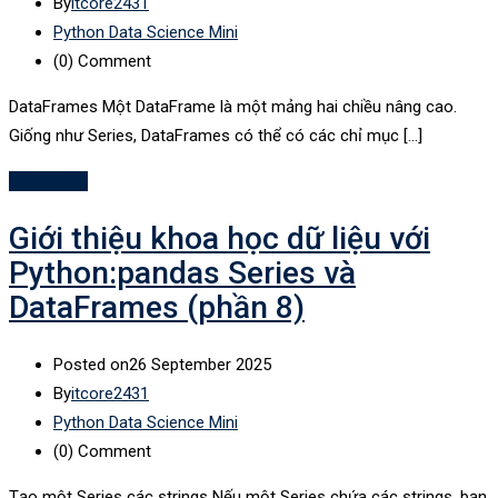
By
itcore2431
Python Data Science Mini
(0)
Comment
DataFrames Một DataFrame là một mảng hai chiều nâng cao.
Giống như Series, DataFrames có thể có các chỉ mục […]
Read More
Giới thiệu khoa học dữ liệu với
Python:pandas Series và
DataFrames (phần 8)
Posted on
26 September 2025
By
itcore2431
Python Data Science Mini
(0)
Comment
Tạo một Series các strings Nếu một Series chứa các strings, bạn