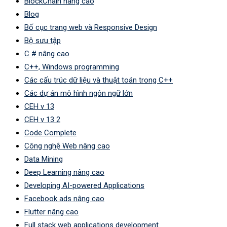
BlockChain nâng cao
Blog
Bố cục trang web và Responsive Design
Bộ sưu tập
C # nâng cao
C++, Windows programming
Các cấu trúc dữ liệu và thuật toán trong C++
Các dự án mô hình ngôn ngữ lớn
CEH v 13
CEH v 13 2
Code Complete
Công nghệ Web nâng cao
Data Mining
Deep Learning nâng cao
Developing AI-powered Applications
Facebook ads nâng cao
Flutter nâng cao
Full stack web applications development