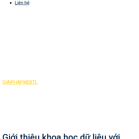
Liên hệ
Tag:
Giới thiệu khoa học
dữ liệu với
Python:pandas Series
và DataFrames
GIAIPHAPWEBTL
>
Giới thiệu khoa học dữ liệu với Python:pandas
Series và DataFrames
Giới thiệu khoa học dữ liệu với