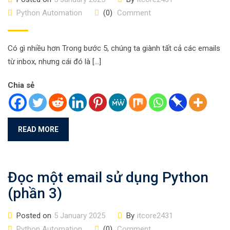
Python Automation
(0)
Comment
Có gì nhiều hơn Trong bước 5, chúng ta giành tất cả các emails
từ inbox, nhưng cái đó là […]
Chia sẻ
READ MORE
Đọc một email sử dụng Python
(phần 3)
Posted on
5 January 2025
By
itcore2431
Python Automation
(0)
Comment