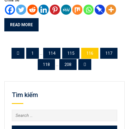
Chia sẻ
READ MORE
1
...
114
115
116
117
118
...
208
Tìm kiếm
Search
for: