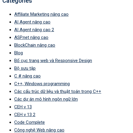
Categories
Affiliate Marketing nâng cao
AI Agent nâng cao
AI Agent nâng cao 2
ASP.net nâng cao
BlockChain nâng cao
Blog
Bố cục trang web và Responsive Design
Bộ sưu tập
C # nâng cao
C++, Windows programming
Các cấu trúc dữ liệu và thuật toán trong C++
Các dự án mô hình ngôn ngữ lớn
CEH v 13
CEH v 13 2
Code Complete
Công nghệ Web nâng cao