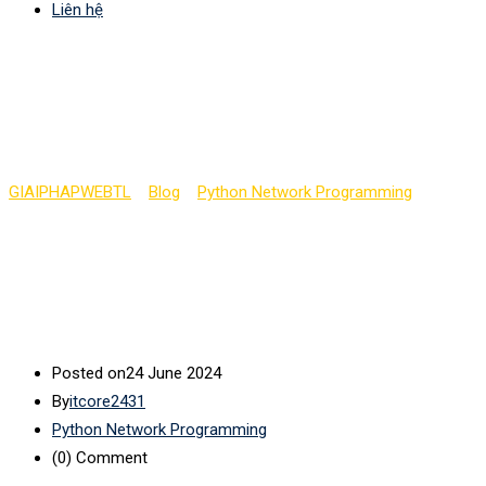
Liên hệ
Lập trình mạng Python:
giao thức UDP (phần 9)
GIAIPHAPWEBTL
>
Blog
>
Python Network Programming
>
Lập
trình mạng Python: giao thức UDP (phần 9)
Posted on
24 June 2024
By
itcore2431
Python Network Programming
(0)
Comment