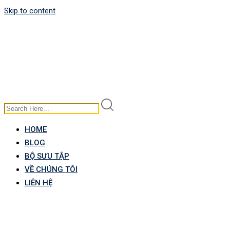
Skip to content
HOME
BLOG
BỘ SƯU TẬP
VỀ CHÚNG TÔI
LIÊN HỆ