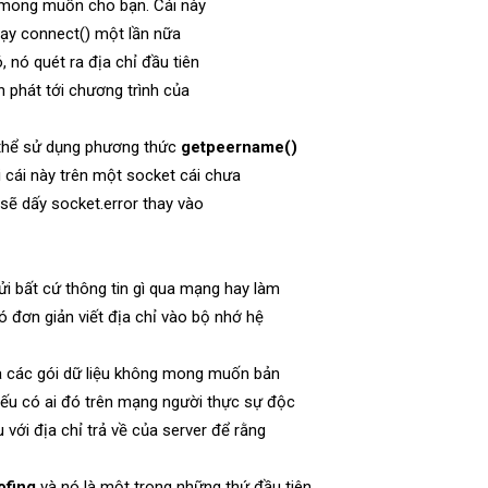
g mong muốn cho bạn. Cái này
hạy connect() một lần nữa
 nó quét ra địa chỉ đầu tiên
n phát tới chương trình của
 thể sử dụng phương thức
getpeername()
i cái này trên một socket cái chưa
ọi sẽ dấy socket.error thay vào
i bất cứ thông tin gì qua mạng hay làm
ó đơn giản viết địa chỉ vào bộ nhớ hệ
ra các gói dữ liệu không mong muốn bản
 Nếu có ai đó trên mạng người thực sự độc
 với địa chỉ trả về của server để rằng
ofing
và nó là một trong những thứ đầu tiên