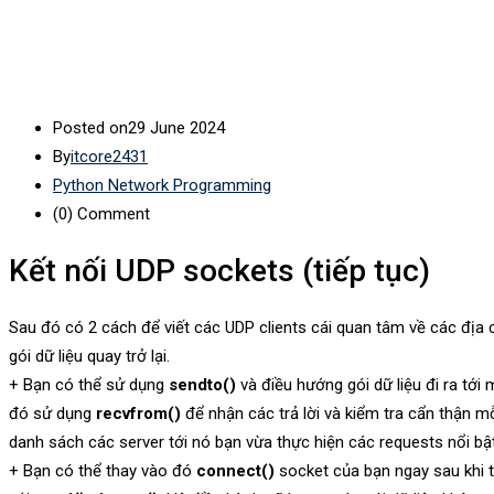
Posted on
29 June 2024
By
itcore2431
Python Network Programming
(0)
Comment
Kết nối UDP sockets (tiếp tục)
Sau đó có 2 cách để viết các UDP clients cái quan tâm về các địa c
gói dữ liệu quay trở lại.
+ Bạn có thể sử dụng
sendto()
và điều hướng gói dữ liệu đi ra tới 
đó sử dụng
recvfrom()
để nhận các trả lời và kiểm tra cẩn thận mỗi
danh sách các server tới nó bạn vừa thực hiện các requests nổi bật
+ Bạn có thể thay vào đó
connect()
socket của bạn ngay sau khi t