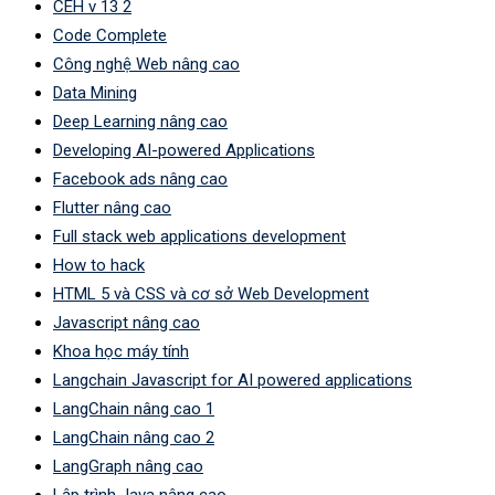
CEH v 13 2
Code Complete
Công nghệ Web nâng cao
Data Mining
Deep Learning nâng cao
Developing AI-powered Applications
Facebook ads nâng cao
Flutter nâng cao
Full stack web applications development
How to hack
HTML 5 và CSS và cơ sở Web Development
Javascript nâng cao
Khoa học máy tính
Langchain Javascript for AI powered applications
LangChain nâng cao 1
LangChain nâng cao 2
LangGraph nâng cao