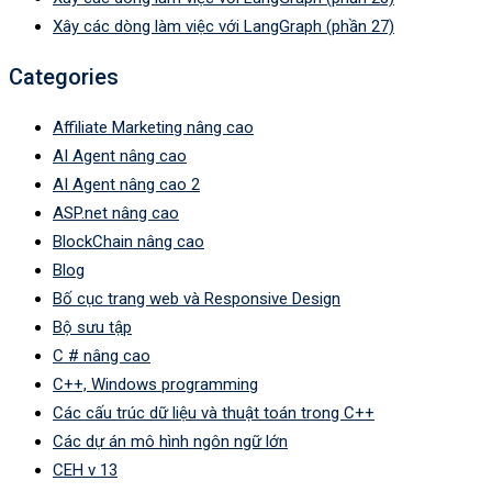
Xây các dòng làm việc với LangGraph (phần 27)
Categories
Affiliate Marketing nâng cao
AI Agent nâng cao
AI Agent nâng cao 2
ASP.net nâng cao
BlockChain nâng cao
Blog
Bố cục trang web và Responsive Design
Bộ sưu tập
C # nâng cao
C++, Windows programming
Các cấu trúc dữ liệu và thuật toán trong C++
Các dự án mô hình ngôn ngữ lớn
CEH v 13