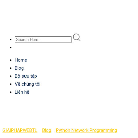
Home
Blog
Bộ sưu tập
Về chúng tôi
Liên hệ
Lập trình mạng Python: 
GIAIPHAPWEBTL
>
Blog
>
Python Network Programming
>
Lập trì