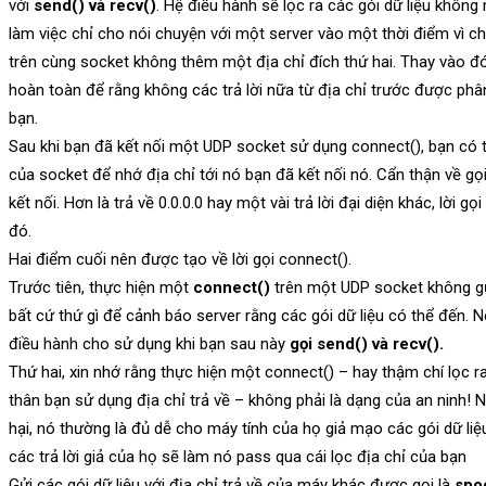
với
send() và recv()
. Hệ điều hành sẽ lọc ra các gói dữ liệu khôn
làm việc chỉ cho nói chuyện với một server vào một thời điểm vì c
trên cùng socket không thêm một địa chỉ đích thứ hai. Thay vào đó,
hoàn toàn để rằng không các trả lời nữa từ địa chỉ trước được phâ
bạn.
Sau khi bạn đã kết nối một UDP socket sử dụng connect(), bạn có
của socket để nhớ địa chỉ tới nó bạn đã kết nối nó. Cẩn thận về gọ
kết nối. Hơn là trả về 0.0.0.0 hay một vài trả lời đại diện khác, lời g
đó.
Hai điểm cuối nên được tạo về lời gọi connect().
Trước tiên, thực hiện một
connect()
trên một UDP socket không gử
bất cứ thứ gì để cảnh báo server rằng các gói dữ liệu có thể đến. N
điều hành cho sử dụng khi bạn sau này
gọi send() và recv().
Thứ hai, xin nhớ rằng thực hiện một connect() – hay thậm chí lọc 
thân bạn sử dụng địa chỉ trả về – không phải là dạng của an ninh!
hại, nó thường là đủ dễ cho máy tính của họ giả mạo các gói dữ liệu
các trả lời giả của họ sẽ làm nó pass qua cái lọc địa chỉ của bạn
Gửi các gói dữ liệu với địa chỉ trả về của máy khác được gọi là
spo