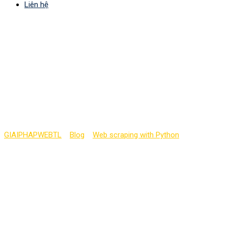
Liên hệ
Viết Python scraper rút
ra bài viết dựa trên
keyword sử dụng
BeautifulSoup
GIAIPHAPWEBTL
>
Blog
>
Web scraping with Python
>
Viết
Python scraper rút ra bài viết dựa trên keyword sử dụng
BeautifulSoup