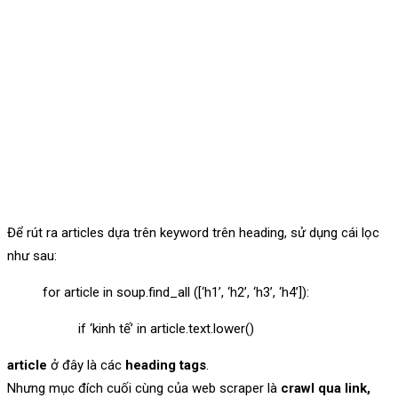
Để rút ra articles dựa trên keyword trên heading, sử dụng cái lọc
như sau:
for article in soup.find_all ([‘h1’, ‘h2’, ‘h3’, ‘h4’]):
if ‘kinh tế’ in article.text.lower()
article
ở đây là các
heading tags
.
Nhưng mục đích cuối cùng của web scraper là
crawl qua link,