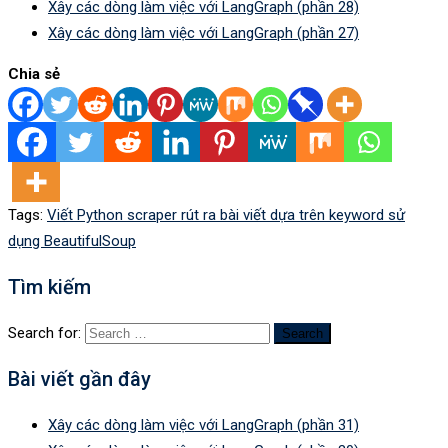
Xây các dòng làm việc với LangGraph (phần 28)
Xây các dòng làm việc với LangGraph (phần 27)
Chia sẻ
Tags:
Viết Python scraper rút ra bài viết dựa trên keyword sử
dụng BeautifulSoup
Tìm kiếm
Search for:
Bài viết gần đây
Xây các dòng làm việc với LangGraph (phần 31)