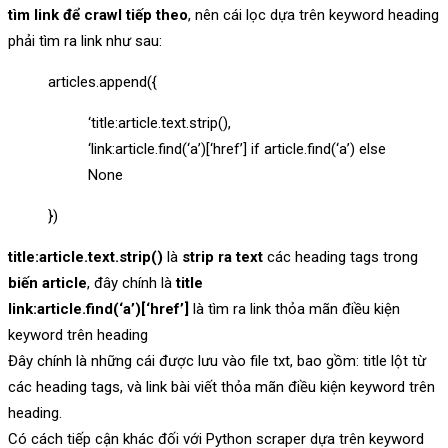
tìm link để crawl tiếp theo
, nên cái lọc dựa trên keyword heading
phải tìm ra link như sau:
articles.append({
‘title:article.text.strip(),
‘link:article.find(‘a’)[‘href’] if article.find(‘a’) else
None
})
title:article.text.strip()
là
strip ra text
các heading tags trong
biến article
, đây chính là
title
link:article.find(‘a’)[‘href’]
là tìm ra link thỏa mãn điều kiện
keyword trên heading
Đây chính là những cái được lưu vào file txt, bao gồm: title lột từ
các heading tags, và link bài viết thỏa mãn điều kiện keyword trên
heading.
Có cách tiếp cận khác đối với Python scraper dựa trên keyword