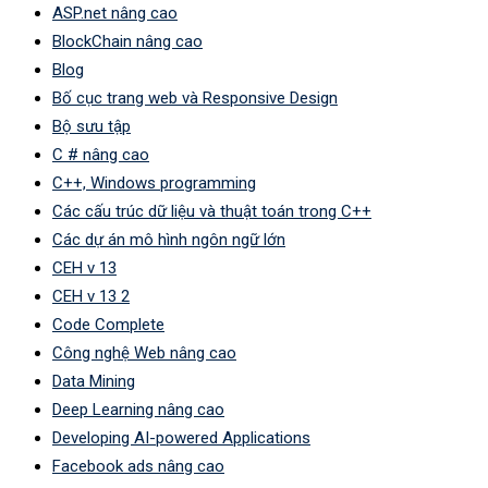
ASP.net nâng cao
BlockChain nâng cao
Blog
Bố cục trang web và Responsive Design
Bộ sưu tập
C # nâng cao
C++, Windows programming
Các cấu trúc dữ liệu và thuật toán trong C++
Các dự án mô hình ngôn ngữ lớn
CEH v 13
CEH v 13 2
Code Complete
Công nghệ Web nâng cao
Data Mining
Deep Learning nâng cao
Developing AI-powered Applications
Facebook ads nâng cao