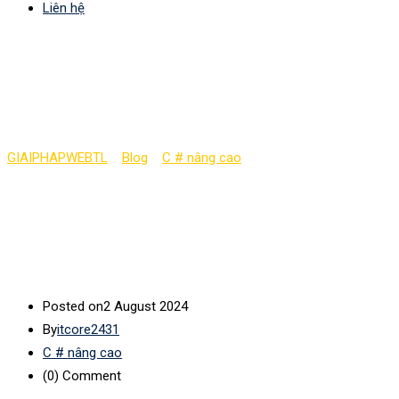
Liên hệ
Toán học trong C#
(phần 8)
GIAIPHAPWEBTL
>
Blog
>
C # nâng cao
>
Toán học trong C#
(phần 8)
Posted on
2 August 2024
By
itcore2431
C # nâng cao
(0)
Comment