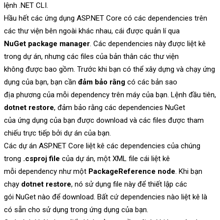
lệnh .NET CLI.
Hầu hết các ứng dụng ASP.NET Core có các dependencies trên
các thư viện bên ngoài khác nhau, cái được quản lí qua
NuGet package manager
. Các dependencies này được liệt kê
trong dự án, nhưng các files của bản thân các thư viện
không được bao gồm. Trước khi bạn có thể xây dựng và chạy ứng
dụng của bạn, bạn cần
đảm bảo rằng
có các bản sao
địa phương của mỗi dependency trên máy của bạn. Lệnh đầu tiên,
dotnet restore
, đảm bảo rằng các dependencies NuGet
của ứng dụng của bạn được download và các files được tham
chiếu trực tiếp bởi dự án của bạn.
Các dự án ASP.NET Core liệt kê các dependencies của chúng
trong
.csproj file
của dự án, một XML file cái liệt kê
mỗi dependency như một
PackageReference node
. Khi bạn
chạy
dotnet restore
, nó sử dụng file này để thiết lập các
gói NuGet nào để download. Bất cứ dependencies nào liệt kê là
có sẵn cho sử dụng trong ứng dụng của bạn.