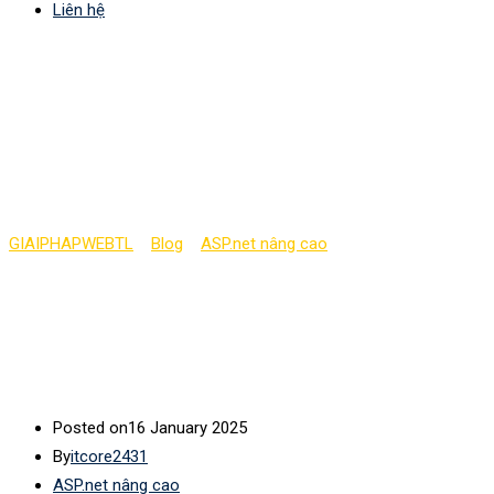
Liên hệ
Tạo ứng dụng ASP.NET
Core đầu tiên của bạn
(phần 5)
GIAIPHAPWEBTL
>
Blog
>
ASP.net nâng cao
>
Tạo ứng dụng
ASP.NET Core đầu tiên của bạn (phần 5)
Posted on
16 January 2025
By
itcore2431
ASP.net nâng cao