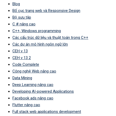
Blog
Bố cục trang web và Responsive Design
Bộ sưu tập
C # nâng cao
C++, Windows programming
Các cấu trúc dữ liệu và thuật toán trong C++
Các dự án mô hình ngôn ngữ lớn
CEH v 13
CEH v 13 2
Code Complete
Công nghệ Web nâng cao
Data Mining
Deep Learning nâng cao
Developing AI-powered Applications
Facebook ads nâng cao
Flutter nâng cao
Full stack web applications development