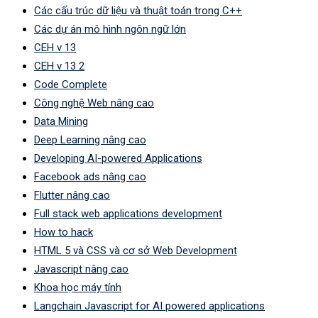
Các cấu trúc dữ liệu và thuật toán trong C++
Các dự án mô hình ngôn ngữ lớn
CEH v 13
CEH v 13 2
Code Complete
Công nghệ Web nâng cao
Data Mining
Deep Learning nâng cao
Developing AI-powered Applications
Facebook ads nâng cao
Flutter nâng cao
Full stack web applications development
How to hack
HTML 5 và CSS và cơ sở Web Development
Javascript nâng cao
Khoa học máy tính
Langchain Javascript for AI powered applications