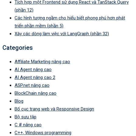
Tích hợp một Frontend sử dụng React và TanStack Query
(phần 12)
Các hình tượng ngầm cho hiểu biết phong phú hơn phát
triển phần mềm (phần 5)
Xây các dòng làm việc với LangGraph (phần 32)
Categories
Affiliate Marketing nâng cao
AI Agent nâng cao
AI Agent nâng cao 2
ASP.net nâng cao
BlockChain nâng cao
Blog
Bố cục trang web và Responsive Design
Bộ sưu tập
C # nâng cao
C++, Windows programming