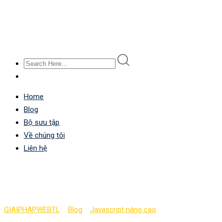
Home
Blog
Bộ sưu tập
Về chúng tôi
Liên hệ
Quản lí một trả lời trong
GIAIPHAPWEBTL
>
Blog
>
Javascript nâng cao
>
Quản lí một trả lờ