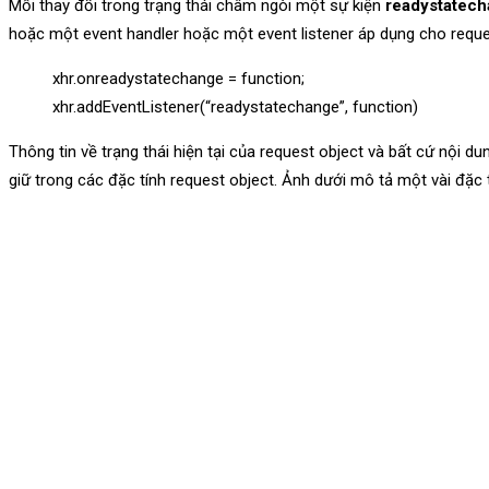
Mỗi thay đổi trong trạng thái châm ngòi một sự kiện
readystatec
hoặc một event handler hoặc một event listener áp dụng cho reque
xhr.onreadystatechange = function;
xhr.addEventListener(“readystatechange”, function)
Thông tin về trạng thái hiện tại của request object và bất cứ nội d
giữ trong các đặc tính request object. Ảnh dưới mô tả một vài đặc t