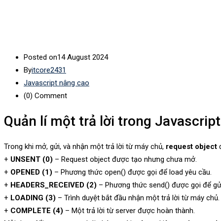
Posted on
14 August 2024
By
itcore2431
Javascript nâng cao
(0)
Comment
Quản lí một trả lời trong Javascript
Trong khi mở, gửi, và nhận một trả lời từ máy chủ,
request object
đ
+
UNSENT (0)
– Request object được tạo nhưng chưa mở.
+
OPENED (1)
– Phương thức open() được gọi để load yêu cầu.
+
HEADERS_RECEIVED (2)
– Phương thức send() được gọi để gửi
+
LOADING (3)
– Trình duyệt bắt đầu nhận một trả lời từ máy chủ.
+
COMPLETE (4)
– Một trả lời từ server được hoàn thành.