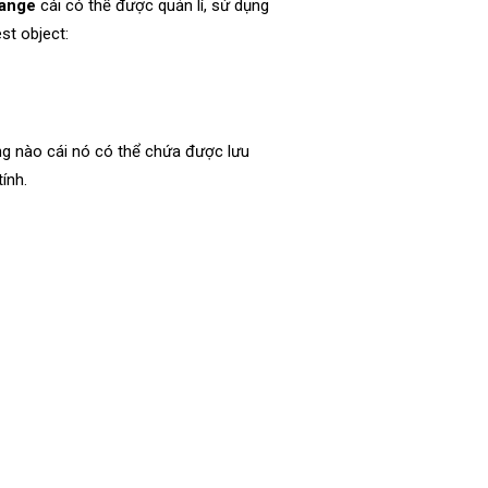
hange
cái có thể được quản lí, sử dụng
st object:
ung nào cái nó có thể chứa được lưu
ính.