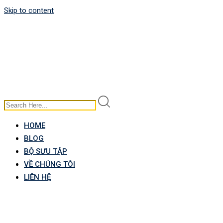
Skip to content
HOME
BLOG
BỘ SƯU TẬP
VỀ CHÚNG TÔI
LIÊN HỆ