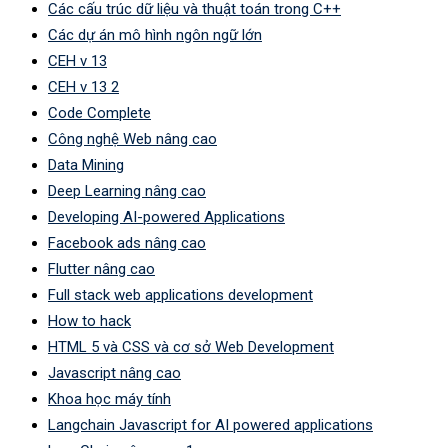
Các cấu trúc dữ liệu và thuật toán trong C++
Các dự án mô hình ngôn ngữ lớn
CEH v 13
CEH v 13 2
Code Complete
Công nghệ Web nâng cao
Data Mining
Deep Learning nâng cao
Developing AI-powered Applications
Facebook ads nâng cao
Flutter nâng cao
Full stack web applications development
How to hack
HTML 5 và CSS và cơ sở Web Development
Javascript nâng cao
Khoa học máy tính
Langchain Javascript for AI powered applications