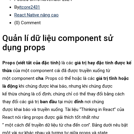
By
itcore2431
React Native nâng cao
(0)
Comment
Quản lí dữ liệu component sử
dụng props
Props (viết tắt của đặc tính)
là các
giá trị hay đặc tính
được kế
thừa
của một component cái đã được truyền xuống từ
một component
cha
. Props có thể hoặc là các
giá trị tĩnh hoặc
là động
khi chúng được khai báo, nhưng khi chúng được
kế thừa chúng là cố định; chúng chỉ có thể thay đổi bằng cách
thay đổi các giá trị
ban đầu
tại mức
đỉnh
nơi chúng
được khai báo và truyền xuống. Tài liệu “Thinking in React” của
React nói rằng props được giải thích tốt nhất như
” một cách để truyền dữ liệu từ cha đến con”. Bảng dưới nêu bật
một vài sự khác nhau và tương tự giữa props và state.