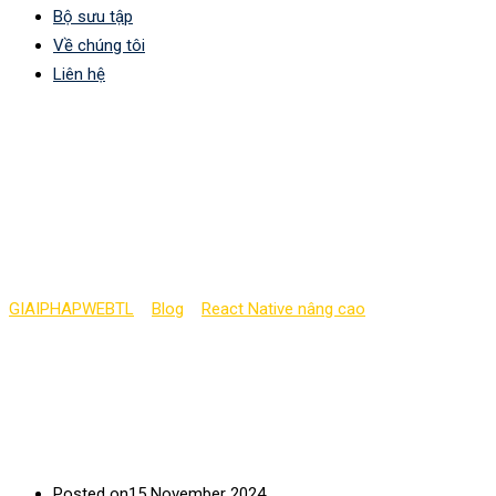
Bộ sưu tập
Về chúng tôi
Liên hệ
Quản lí dữ liệu
component sử dụng
props
GIAIPHAPWEBTL
>
Blog
>
React Native nâng cao
>
Quản lí dữ liệu
component sử dụng props
Posted on
15 November 2024