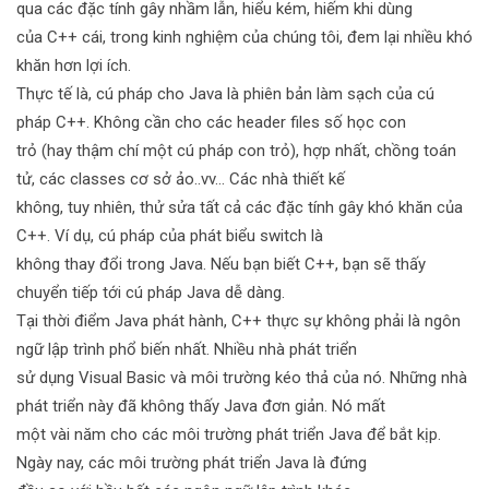
qua các đặc tính gây nhầm lẫn, hiểu kém, hiếm khi dùng
của C++ cái, trong kinh nghiệm của chúng tôi, đem lại nhiều khó
khăn hơn lợi ích.
Thực tế là, cú pháp cho Java là phiên bản làm sạch của cú
pháp C++. Không cần cho các header files số học con
trỏ (hay thậm chí một cú pháp con trỏ), hợp nhất, chồng toán
tử, các classes cơ sở ảo..vv… Các nhà thiết kế
không, tuy nhiên, thử sửa tất cả các đặc tính gây khó khăn của
C++. Ví dụ, cú pháp của phát biểu switch là
không thay đổi trong Java. Nếu bạn biết C++, bạn sẽ thấy
chuyển tiếp tới cú pháp Java dễ dàng.
Tại thời điểm Java phát hành, C++ thực sự không phải là ngôn
ngữ lập trình phổ biến nhất. Nhiều nhà phát triển
sử dụng Visual Basic và môi trường kéo thả của nó. Những nhà
phát triển này đã không thấy Java đơn giản. Nó mất
một vài năm cho các môi trường phát triển Java để bắt kịp.
Ngày nay, các môi trường phát triển Java là đứng