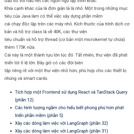
đầu so với hầu hết các ngôn ngữ lập trình khác.
Khía cạnh khác của là đơn giản là là nhỏ. Một trong những mục
tiêu của Java làm có thể việc xây dựng phần mềm
cái chạy độc lập trên các máy nhỏ. Kích thước của trình dịch cơ
bản và hỗ trợ class là về 40K, các thư viện
tiêu chuẩn và hỗ trợ thread (cơ bản một microkernel tự chứa)
thêm 175K nữa.
Cái này là một thành tựu lớn lúc đó. Tất nhiên, thư viện đã phát
triển tới tỉ lệ lớn. Bây giờ có các đời biên
tập riêng rẽ với một thư viện nhỏ hơn, phù hợp cho các thiết bị
nhúng và smart cards.
Tích hợp một Frontend sử dụng React và TanStack Query
(phần 12)
Các hình tượng ngầm cho hiểu biết phong phú hơn phát
triển phần mềm (phần 5)
Xây các dòng làm việc với LangGraph (phần 32)
Xây các dòng làm việc với LangGraph (phần 31)