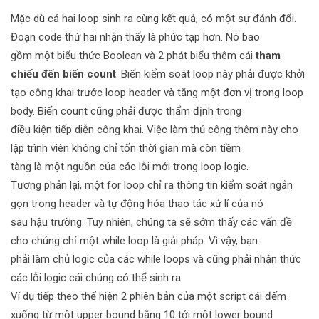
Mặc dù cả hai loop sinh ra cùng kết quả, có một sự đánh đổi.
Đoạn code thứ hai nhận thấy là phức tạp hơn. Nó bao
gồm một biểu thức Boolean và 2 phát biểu thêm cái
tham
chiếu đến biến count
. Biến kiểm soát loop này phải được khởi
tạo công khai trước loop header và tăng một đơn vị trong loop
body. Biến count cũng phải được thẩm định trong
điều kiện tiếp diễn công khai. Việc làm thủ công thêm này cho
lập trình viên không chỉ tốn thời gian mà còn tiềm
tàng là một nguồn của các lỗi mới trong loop logic.
Tương phản lại, một for loop chỉ ra thông tin kiểm soát ngắn
gọn trong header và tự động hóa thao tác xử lí của nó
sau hậu trường. Tuy nhiên, chúng ta sẽ sớm thấy các vấn đề
cho chúng chỉ một while loop là giải pháp. Vì vậy, bạn
phải làm chủ logic của các while loops và cũng phải nhận thức
các lỗi logic cái chúng có thể sinh ra.
Ví dụ tiếp theo thể hiện 2 phiên bản của một script cái đếm
xuống từ một upper bound bằng 10 tới một lower bound