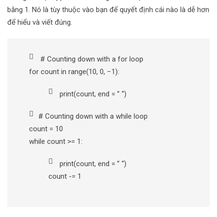
bằng 1. Nó là tùy thuộc vào bạn để quyết định cái nào là dễ hơn
để hiểu và viết đúng.
# Counting down with a for loop
for count in range(10, 0, −1):
print(count, end = ” “)
# Counting down with a while loop
count = 10
while count >= 1:
print(count, end = ” “)
count -= 1