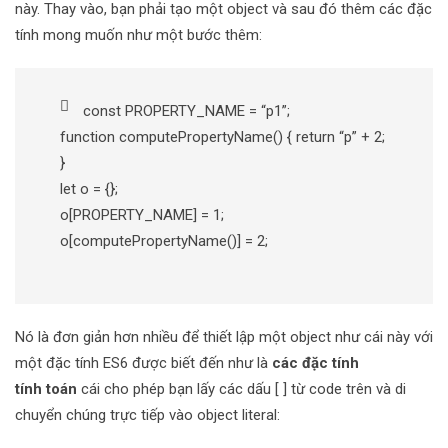
này. Thay vào, bạn phải tạo một object và sau đó thêm các đặc
tính mong muốn như một bước thêm:
const PROPERTY_NAME = “p1”;
function computePropertyName() { return “p” + 2;
}
let o = {};
o[PROPERTY_NAME] = 1;
o[computePropertyName()] = 2;
Nó là đơn giản hơn nhiều để thiết lập một object như cái này với
một đặc tính ES6 được biết đến như là
các đặc tính
tính toán
cái cho phép bạn lấy các dấu [ ] từ code trên và di
chuyển chúng trực tiếp vào object literal: