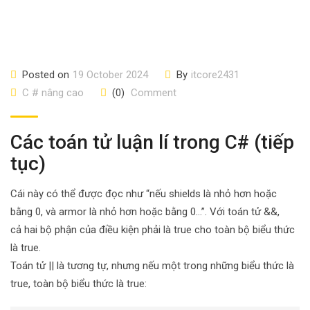
Posted on
19 October 2024
By
itcore2431
C # nâng cao
(0)
Comment
Các toán tử luận lí trong C# (tiếp
tục)
Cái này có thể được đọc như “nếu shields là nhỏ hơn hoặc
bằng 0, và armor là nhỏ hơn hoặc bằng 0…”. Với toán tử &&,
cả hai bộ phận của điều kiện phải là true cho toàn bộ biểu thức
là true.
Toán tử || là tương tự, nhưng nếu một trong những biểu thức là
true, toàn bộ biểu thức là true: