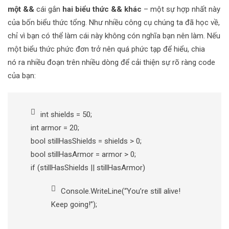
một &&
cái gắn
hai biểu thức && khác
– một sự hợp nhất này
của bốn biểu thức tổng. Như nhiều công cụ chúng ta đã học về,
chỉ vì bạn có thể làm cái này không cón nghĩa bạn nên làm. Nếu
một biểu thức phức đơn trở nên quá phức tạp để hiểu, chia
nó ra nhiều đoạn trên nhiều dòng để cải thiện sự rõ ràng code
của bạn:
int shields = 50;
int armor = 20;
bool stillHasShields = shields > 0;
bool stillHasArmor = armor > 0;
if (stillHasShields || stillHasArmor)
Console.WriteLine(“You’re still alive!
Keep going!”);