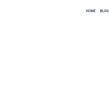
HOME
BLOG
ệu Python (phần 6)
dạng dữ liệu Python (phần 6)