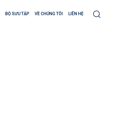
BỘ SƯU TẬP
VỀ CHÚNG TÔI
LIÊN HỆ