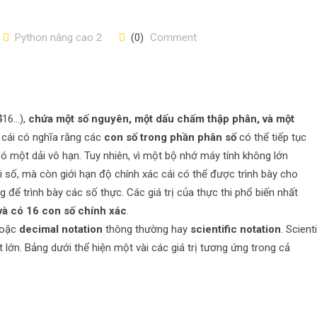
Python nâng cao 2
(0)
Comment
1416…),
chứa một số nguyên, một dấu chấm thập phân, và một
, cái có nghĩa rằng các
con số trong phần phân số
có thể tiếp tục
ó một dải vô hạn. Tuy nhiên, vì một bộ nhớ máy tính không lớn
i số, mà còn giới hạn độ chính xác cái có thể được trình bày cho
để trình bày các số thực. Các giá trị của thực thi phổ biến nhất
và có 16 con số chính xác
.
hoặc
decimal notation
thông thường hay
scientific notation
. Scienti
lớn. Bảng dưới thể hiện một vài các giá trị tương ứng trong cả