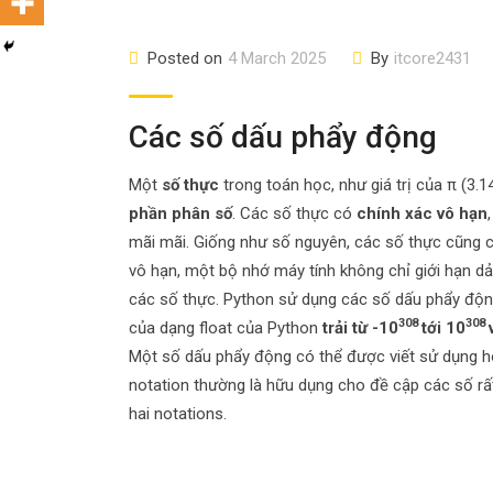
Posted on
4 March 2025
By
itcore2431
Các số dấu phẩy động
Một
số thực
trong toán học, như giá trị của π (3.
phần phân số
. Các số thực có
chính xác vô hạn
mãi mãi. Giống như số nguyên, các số thực cũng c
vô hạn, một bộ nhớ máy tính không chỉ giới hạn dả
các số thực. Python sử dụng các số dấu phẩy động 
308
308
của dạng float của Python
trải từ -10
tới 10
Một số dấu phẩy động có thể được viết sử dụng 
notation thường là hữu dụng cho đề cập các số rất 
hai notations.