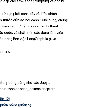
ng cấp cho few-shot prompting và các kĩ
 sử dụng bối cảnh dài, và điều chỉnh
ch thước cửa sổ bối cảnh. Cuối cùng, chúng
. Hiểu các cơ bản này và các kĩ thuật
u code, và phát triển các dòng làm việc
các dòng làm việc LangGraph là gì và
ần này:
sitory công cộng như các Jupyter
hain/tree/second_edition/chapter3
ần 12)
n phần mềm (phần 5)