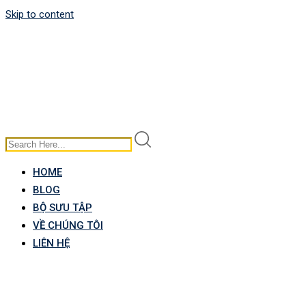
Skip to content
HOME
BLOG
BỘ SƯU TẬP
VỀ CHÚNG TÔI
LIÊN HỆ