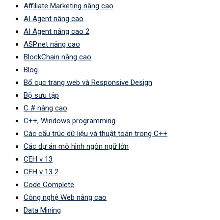
Affiliate Marketing nâng cao
AI Agent nâng cao
AI Agent nâng cao 2
ASP.net nâng cao
BlockChain nâng cao
Blog
Bố cục trang web và Responsive Design
Bộ sưu tập
C # nâng cao
C++, Windows programming
Các cấu trúc dữ liệu và thuật toán trong C++
Các dự án mô hình ngôn ngữ lớn
CEH v 13
CEH v 13 2
Code Complete
Công nghệ Web nâng cao
Data Mining