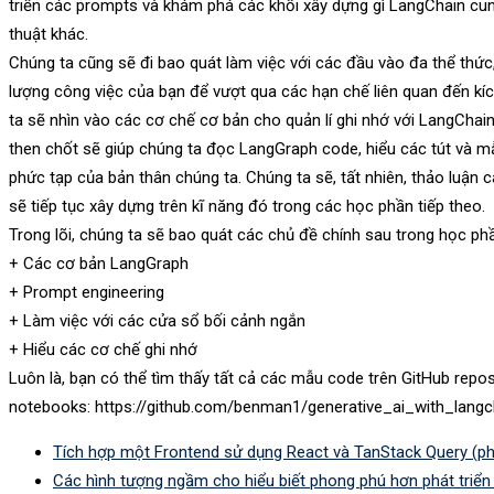
triển các prompts và khám phá các khối xây dựng gì LangChain cu
thuật khác.
Chúng ta cũng sẽ đi bao quát làm việc với các đầu vào đa thể thức,
lượng công việc của bạn để vượt qua các hạn chế liên quan đến kí
ta sẽ nhìn vào các cơ chế cơ bản cho quản lí ghi nhớ với LangChain
then chốt sẽ giúp chúng ta đọc LangGraph code, hiểu các tút và mẫ
phức tạp của bản thân chúng ta. Chúng ta sẽ, tất nhiên, thảo luận 
sẽ tiếp tục xây dựng trên kĩ năng đó trong các học phần tiếp theo.
Trong lõi, chúng ta sẽ bao quát các chủ đề chính sau trong học ph
+ Các cơ bản LangGraph
+ Prompt engineering
+ Làm việc với các cửa sổ bối cảnh ngắn
+ Hiểu các cơ chế ghi nhớ
Luôn là, bạn có thể tìm thấy tất cả các mẫu code trên GitHub repo
notebooks: https://github.com/benman1/generative_ai_with_langc
Tích hợp một Frontend sử dụng React và TanStack Query (ph
Các hình tượng ngầm cho hiểu biết phong phú hơn phát triể