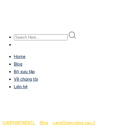
Home
Blog
Bộ sưu tập
Về chúng tôi
Liên hệ
Xây các dòng làm việc v
GIAIPHAPWEBTL
>
Blog
>
LangChain nâng cao 2
>
Xây các dòng l