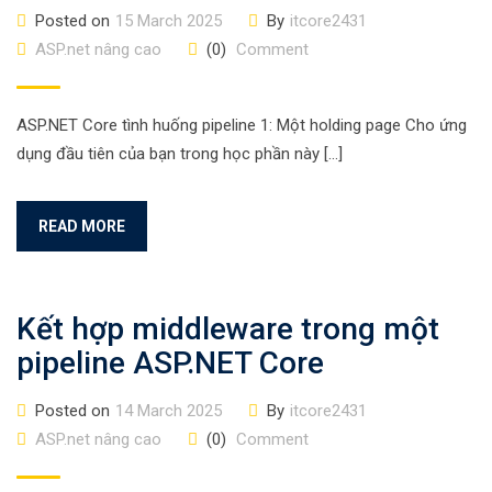
Posted on
15 March 2025
By
itcore2431
ASP.net nâng cao
(0)
Comment
ASP.NET Core tình huống pipeline 1: Một holding page Cho ứng
dụng đầu tiên của bạn trong học phần này […]
READ MORE
Kết hợp middleware trong một
pipeline ASP.NET Core
Posted on
14 March 2025
By
itcore2431
ASP.net nâng cao
(0)
Comment