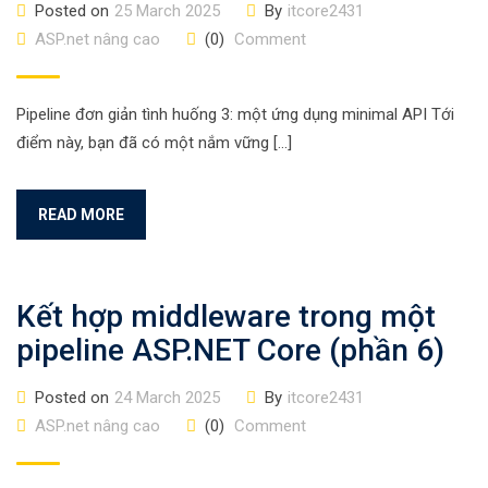
Posted on
25 March 2025
By
itcore2431
ASP.net nâng cao
(0)
Comment
Pipeline đơn giản tình huống 3: một ứng dụng minimal API Tới
điểm này, bạn đã có một nắm vững […]
READ MORE
Kết hợp middleware trong một
pipeline ASP.NET Core (phần 6)
Posted on
24 March 2025
By
itcore2431
ASP.net nâng cao
(0)
Comment