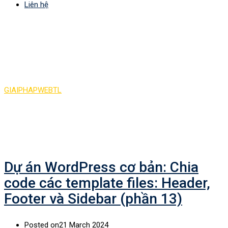
Liên hệ
Tag:
Chia code các
template files: Header
GIAIPHAPWEBTL
>
Chia code các template files: Header
Dự án WordPress cơ bản: Chia
code các template files: Header,
Footer và Sidebar (phần 13)
Posted on
21 March 2024