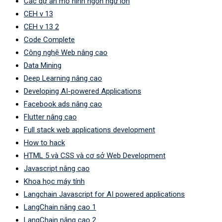
Các dự án mô hình ngôn ngữ lớn
CEH v 13
CEH v 13 2
Code Complete
Công nghệ Web nâng cao
Data Mining
Deep Learning nâng cao
Developing AI-powered Applications
Facebook ads nâng cao
Flutter nâng cao
Full stack web applications development
How to hack
HTML 5 và CSS và cơ sở Web Development
Javascript nâng cao
Khoa học máy tính
Langchain Javascript for AI powered applications
LangChain nâng cao 1
LangChain nâng cao 2