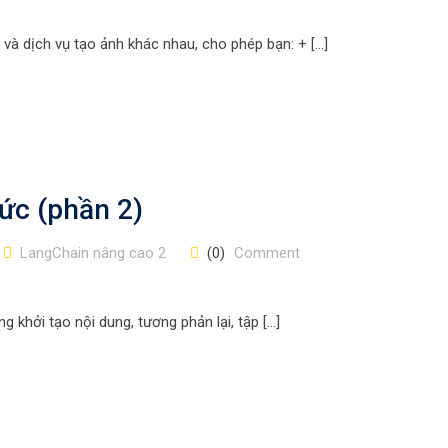
và dịch vụ tạo ảnh khác nhau, cho phép bạn: + […]
ức (phần 2)
LangChain nâng cao 2
(0)
Comment
g khởi tạo nội dung, tương phản lại, tập […]