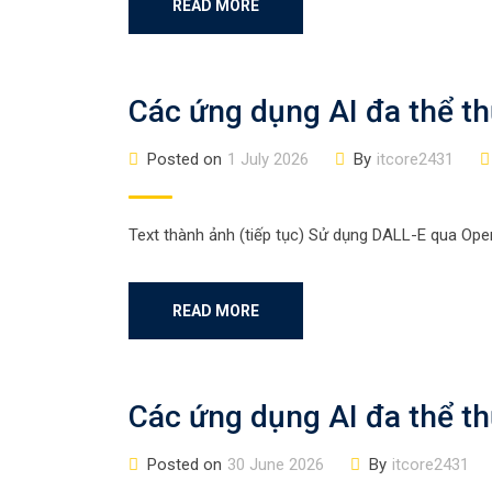
READ MORE
Các ứng dụng AI đa thể th
Posted on
1 July 2026
By
itcore2431
Text thành ảnh (tiếp tục) Sử dụng DALL-E qua Ope
READ MORE
Các ứng dụng AI đa thể th
Posted on
30 June 2026
By
itcore2431