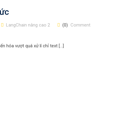
hức
LangChain nâng cao 2
(0)
Comment
n hóa vượt quá xử lí chỉ text […]