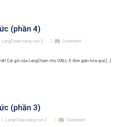
ức (phần 4)
LangChain nâng cao 2
(0)
Comment
nAI Cái gói của LangChain cho DALL-E đơn giản hóa quá […]
ức (phần 3)
LangChain nâng cao 2
(0)
Comment