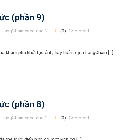
ức (phần 9)
LangChain nâng cao 2
(0)
Comment
vừa khám phá khởi tạo ảnh, hãy thẩm định LangChain […]
ức (phần 8)
LangChain nâng cao 2
(0)
Comment
đa thể thức điển hình có một kích cỡ […]