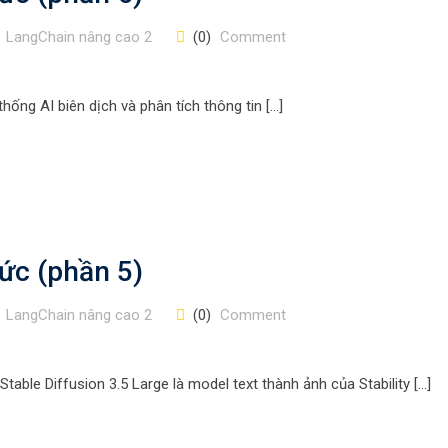
LangChain nâng cao 2
(0)
Comment
ống AI biên dịch và phân tích thông tin […]
ức (phần 5)
LangChain nâng cao 2
(0)
Comment
Stable Diffusion 3.5 Large là model text thành ảnh của Stability […]