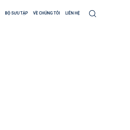
BỘ SƯU TẬP
VỀ CHÚNG TÔI
LIÊN HỆ