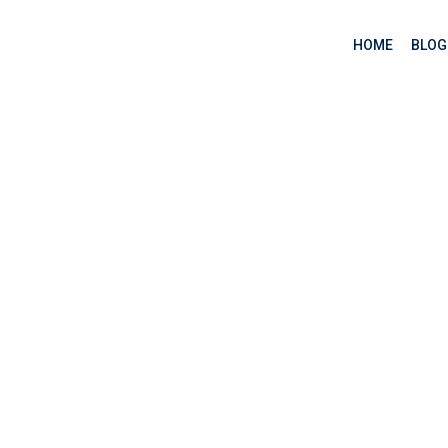
HOME
BLOG
ụng AI đa thể thức