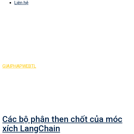
Liên hệ
Tag:
Các bộ phận then
chốt của móc xích
LangChain
GIAIPHAPWEBTL
>
Các bộ phận then chốt của móc xích
LangChain
Các bộ phận then chốt của móc
xích LangChain