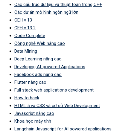
Các cấu trúc dữ liệu và thuật toán trong C++
Các dự án mô hình ngôn ngữ lớn
CEH v 13
CEH v 13 2
Code Complete
Công nghệ Web nâng cao
Data Mining
Deep Learning nâng cao
Developing AI-powered Applications
Facebook ads nâng cao
Flutter nâng cao
Full stack web applications development
How to hack
HTML 5 và CSS và cơ sở Web Development
Javascript nâng cao
Khoa học máy tính
Langchain Javascript for AI powered applications