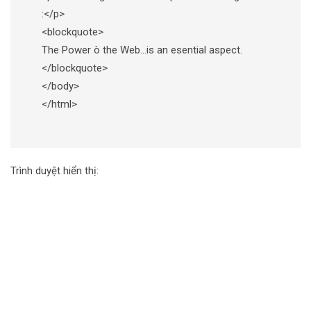
:</p>
<blockquote>
The Power ò the Web…is an esential aspect.
</blockquote>
</body>
</html>
Trình duyệt hiển thị: