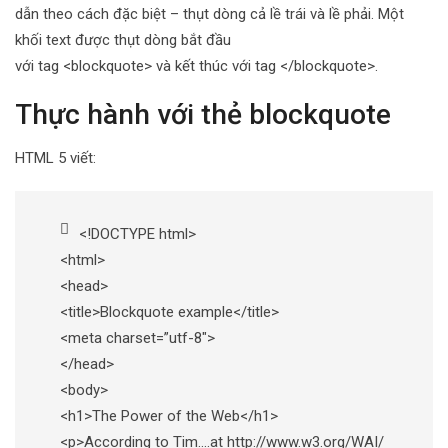
dẫn theo cách đặc biệt – thụt dòng cả lề trái và lề phải. Một
khối text được thụt dòng bắt đầu
với tag <blockquote> và kết thúc với tag </blockquote>.
Thực hành với thẻ blockquote
HTML 5 viết:
<!DOCTYPE html>
<html>
<head>
<title>Blockquote example</title>
<meta charset=”utf-8″>
</head>
<body>
<h1>The Power of the Web</h1>
<p>According to Tim….at http://www.w3.org/WAI/