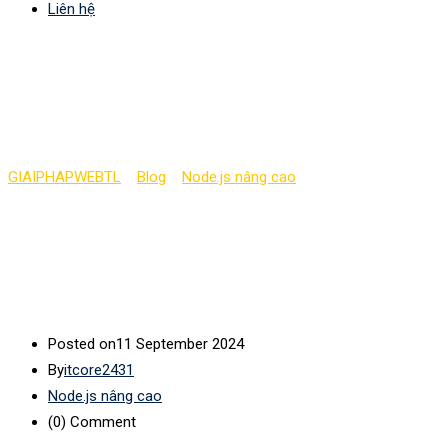
Liên hệ
Phác thảo dự án web
Node với Express
GIAIPHAPWEBTL
>
Blog
>
Node.js nâng cao
>
Phác thảo dự án
web Node với Express
Posted on
11 September 2024
By
itcore2431
Node.js nâng cao
(0)
Comment