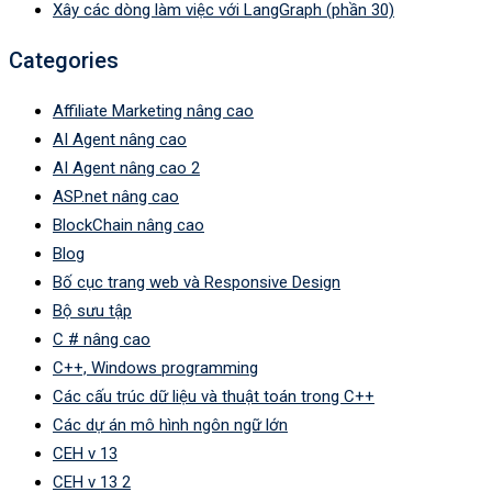
Xây các dòng làm việc với LangGraph (phần 30)
Categories
Affiliate Marketing nâng cao
AI Agent nâng cao
AI Agent nâng cao 2
ASP.net nâng cao
BlockChain nâng cao
Blog
Bố cục trang web và Responsive Design
Bộ sưu tập
C # nâng cao
C++, Windows programming
Các cấu trúc dữ liệu và thuật toán trong C++
Các dự án mô hình ngôn ngữ lớn
CEH v 13
CEH v 13 2