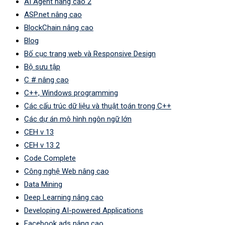
AI Agent nâng cao 2
ASP.net nâng cao
BlockChain nâng cao
Blog
Bố cục trang web và Responsive Design
Bộ sưu tập
C # nâng cao
C++, Windows programming
Các cấu trúc dữ liệu và thuật toán trong C++
Các dự án mô hình ngôn ngữ lớn
CEH v 13
CEH v 13 2
Code Complete
Công nghệ Web nâng cao
Data Mining
Deep Learning nâng cao
Developing AI-powered Applications
Facebook ads nâng cao