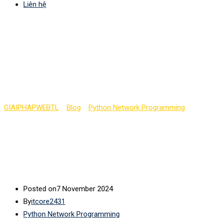
Liên hệ
Mô hình hóa dữ liệu
trong lập trình mạng
(phần 3)
GIAIPHAPWEBTL
>
Blog
>
Python Network Programming
>
Mô
hình hóa dữ liệu trong lập trình mạng (phần 3)
Posted on
7 November 2024
By
itcore2431
Python Network Programming