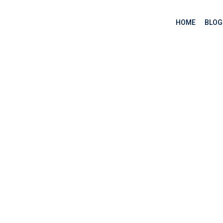
HOME
BLOG
và các giá trị tham s
n 2)
 hàm Arrow và các giá trị tham số trong Javascript (phần 2)