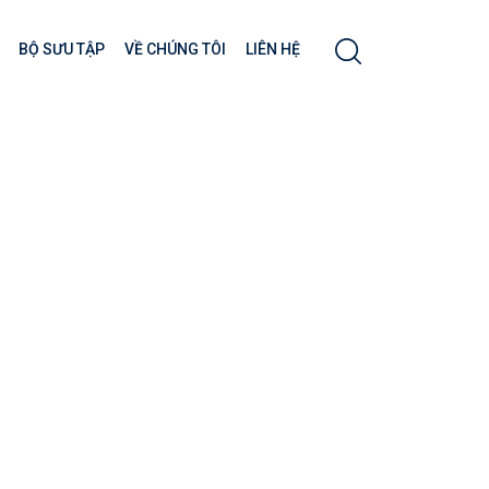
BỘ SƯU TẬP
VỀ CHÚNG TÔI
LIÊN HỆ
ố trong