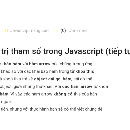
Javascript nâng cao
(0)
Comment
rị tham số trong Javascript (tiếp t
ai báo hàm
với
hàm arrow
của chúng tương ứng.
 khác so với các khai báo hàm trong
từ khoá this
từ khoá this trả về
object cái gọi hàm
, cái có thể
object, giữa những thứ khác. Với
các hàm arrow
từ khoá
 hàm
. Vì vậy, các hàm arrow
không có
this của bản
 ngoài.
tiên, nhưng với thực hành bạn sẽ có thể viết chúng dễ