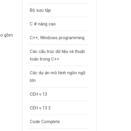
Bộ sưu tập
C # nâng cao
bao gồm
C++, Windows programming
Các cấu trúc dữ liệu và thuật
toán trong C++
Các dự án mô hình ngôn ngữ
lớn
CEH v 13
CEH v 13 2
Code Complete