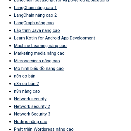
Langchain Javascript for AI powered applications
LangChain nâng cao 1
LangChain nâng cao 2
LangGraph nâng cao
Lập trình Java nâng cao
Learn Kotlin for Android App Development
Machine Learning nâng cao
Marketing media nâng cao
Microservices nâng cao
Mô hình biểu đồ nâng cao
n8n cơ bản
n8n cơ bản 2
n8n nâng cao
Network security
Network security 2
Network Security 3
Node.js nâng cao
Phát triển Wordpress nâng cao