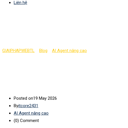
Liên hệ
Các bộ phận lõi của các
hệ thống agent (phần 3)
GIAIPHAPWEBTL
>
Blog
>
AI Agent nâng cao
>
Các bộ phận lõi
của các hệ thống agent (phần 3)
Posted on
19 May 2026
By
itcore2431
AI Agent nâng cao
(0)
Comment