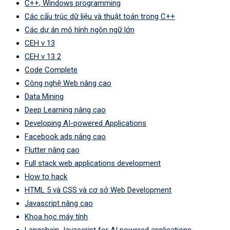
C++, Windows programming
Các cấu trúc dữ liệu và thuật toán trong C++
Các dự án mô hình ngôn ngữ lớn
CEH v 13
CEH v 13 2
Code Complete
Công nghệ Web nâng cao
Data Mining
Deep Learning nâng cao
Developing AI-powered Applications
Facebook ads nâng cao
Flutter nâng cao
Full stack web applications development
How to hack
HTML 5 và CSS và cơ sở Web Development
Javascript nâng cao
Khoa học máy tính