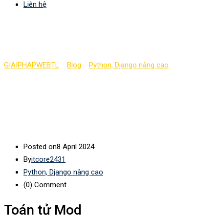
Liên hệ
Toán tử Mod Python
GIAIPHAPWEBTL
>
Blog
>
Python, Django nâng cao
>
Toán tử
Mod Python
Posted on
8 April 2024
By
itcore2431
Python, Django nâng cao
(0)
Comment
Toán tử Mod