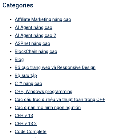
Categories
Affiliate Marketing nâng cao
AI Agent nâng cao
AI Agent nâng cao 2
ASP.net nâng cao
BlockChain nâng cao
Blog
Bố cục trang web và Responsive Design
Bộ sưu tập
C # nâng cao
C++, Windows programming
Các cấu trúc dữ liệu và thuật toán trong C++
Các dự án mô hình ngôn ngữ lớn
CEH v 13
CEH v 13 2
Code Complete