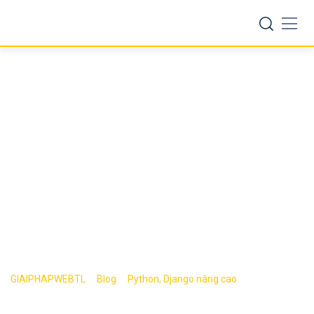
Skip
to
content
Toán tử Mod
Python và bài toán
các slot machines
(phần 7)
>
>
>
GIAIPHAPWEBTL
Blog
Python, Django nâng cao
Toán tử
Mod Python và bài toán các slot machines (phần 7)