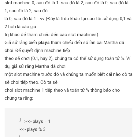
slot machine 0, sau đó là 1, sau đó là 2, sau đó là 0, sau đó là
1, sau đó là 2, sau đó
là 0, sau đó là 1 …vv..(Đây là lí do khác tại sao tôi sử dụng 0,1 và
2 hơn là các giá
trị khác để tham chiếu đến các slot machines).
Giả sử rằng biến
plays
tham chiếu đến số lần cái Martha đã
chơi. Để quyết định machine tiếp
theo sẽ chơi (0,1, hay 2), chúng ta có thế sử dụng toán tử %. Ví
dụ, giả sử rằng Martha đã chơi
một slot machine trước đó và chúng ta muốn biết cái nào cô ta
sẽ chơi tiếp theo. Cô ta sẽ
chơi slot machine 1 tiếp theo và toán tử % thông báo cho
chúng ta rằng:
>>> plays = 1
>>> plays % 3