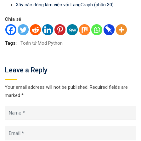
Xây các dòng làm việc với LangGraph (phần 30)
Chia sẻ
Tags:
Toán tử Mod Python
Leave a Reply
Your email address will not be published.
Required fields are
marked
*