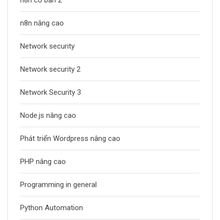
n8n cơ bản 2
n8n nâng cao
Network security
Network security 2
Network Security 3
Node.js nâng cao
Phát triển Wordpress nâng cao
PHP nâng cao
Programming in general
Python Automation