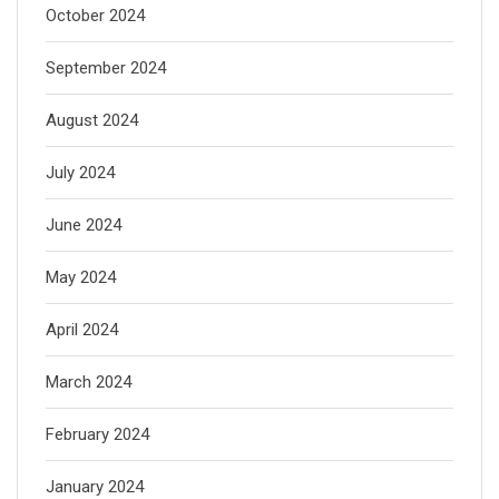
October 2024
September 2024
August 2024
July 2024
June 2024
May 2024
April 2024
March 2024
February 2024
January 2024