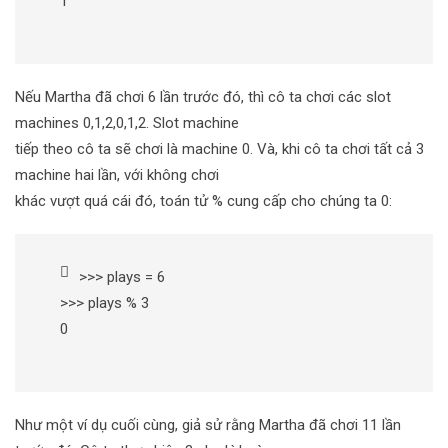
1
Nếu Martha đã chơi 6 lần trước đó, thì cô ta chơi các slot
machines 0,1,2,0,1,2. Slot machine
tiếp theo cô ta sẽ chơi là machine 0. Và, khi cô ta chơi tất cả 3
machine hai lần, với không chơi
khác vượt quá cái đó, toán tử % cung cấp cho chúng ta 0:
>>> plays = 6
>>> plays % 3
0
Như một ví dụ cuối cùng, giả sử rằng Martha đã chơi 11 lần