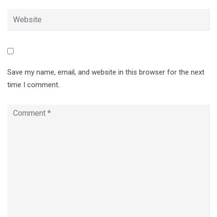
Save my name, email, and website in this browser for the next
time I comment.