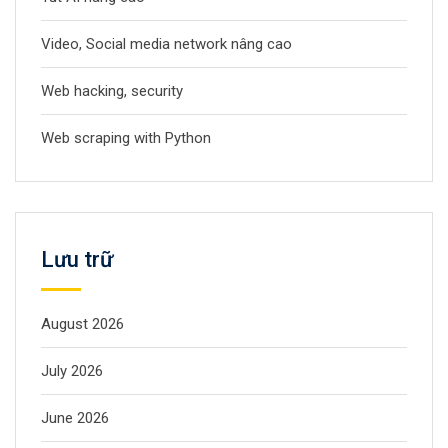
Video, Social media network nâng cao
Web hacking, security
Web scraping with Python
Lưu trữ
August 2026
July 2026
June 2026