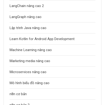
LangChain nâng cao 2
LangGraph nâng cao
Lập trình Java nâng cao
Learn Kotlin for Android App Development
Machine Learning nâng cao
Marketing media nâng cao
Microservices nâng cao
Mô hình biểu đồ nâng cao
n8n cơ bản