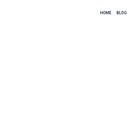
HOME
BLOG
ụng web trong Node