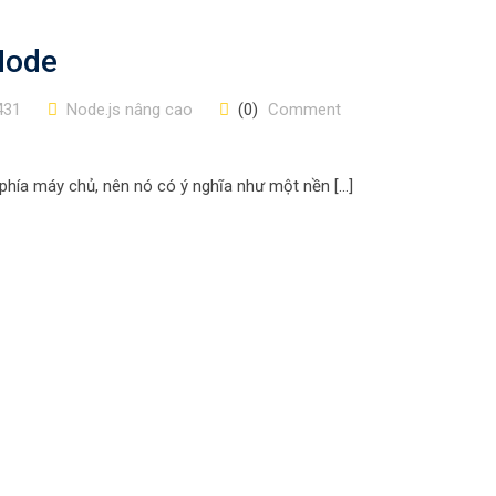
Node
431
Node.js nâng cao
(0)
Comment
phía máy chủ, nên nó có ý nghĩa như một nền […]