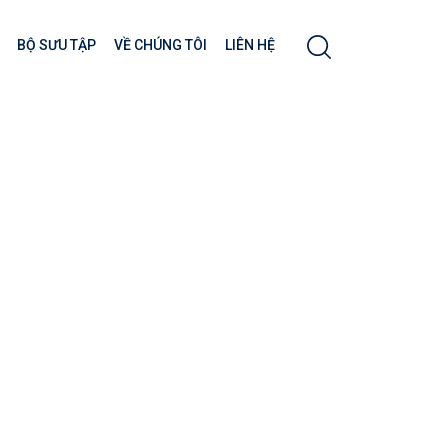
BỘ SƯU TẬP
VỀ CHÚNG TÔI
LIÊN HỆ