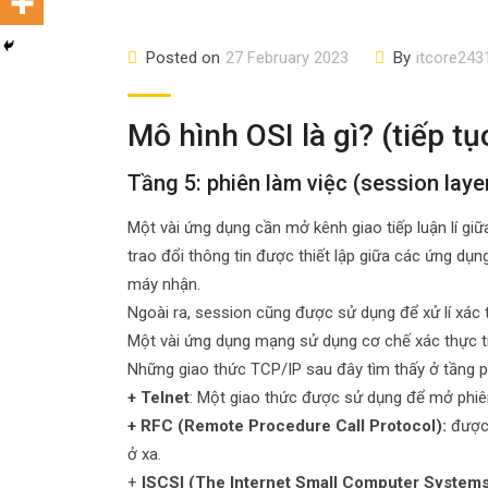
Posted on
27 February 2023
By
itcore243
Mô hình OSI là gì? (tiếp tụ
Tầng 5: phiên làm việc (session laye
Một vài ứng dụng cần mở kênh giao tiếp luận lí gi
trao đổi thông tin được thiết lập giữa các ứng d
máy nhận.
Ngoài ra, session cũng được sử dụng để xử lí xác 
Một vài ứng dụng mạng sử dụng cơ chế xác thực trư
Những giao thức TCP/IP sau đây tìm thấy ở tầng p
+ Telnet
: Một giao thức được sử dụng để mở phiên
+ RFC (Remote Procedure Call Protocol):
được 
ở xa.
+
ISCSI (The Internet Small Computer Systems