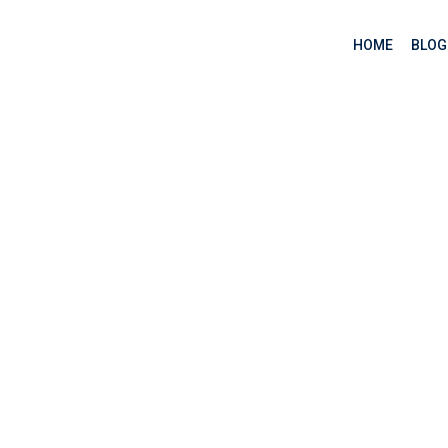
HOME
BLOG
gì? (phần 3)
h OSI là gì? (phần 3)