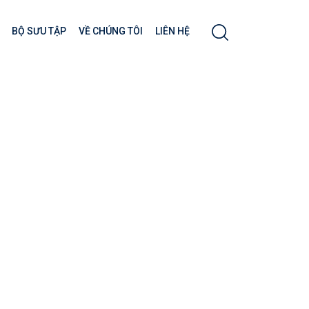
BỘ SƯU TẬP
VỀ CHÚNG TÔI
LIÊN HỆ