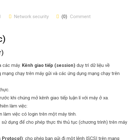
1
Network security
(0)
Comment
c)
r)
ữa các máy.
Kênh giao tiếp (session)
duy trì dữ liệu về
ụng mạng chạy trên máy gửi và các ứng dụng mạng chạy trên
thực.
ớc khi chúng mở kênh giao tiếp luận lí với máy ở xa.
hiên làm việc:
 làm việc có login trên một máy tính.
sử dụng để cho phép thực thi thủ tục (chương trình) trên máy
 Protocol)
: cho phép bạn gửi đi một lệnh ISCSI trên mạng