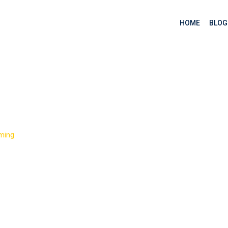
HOME
BLOG
Python: client – serv
>
ming
Lập trình mạng Python: client – server (phần 9)