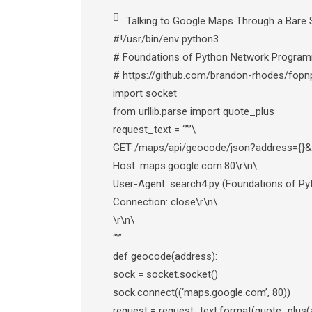
Talking to Google Maps Through a Bare 
#!/usr/bin/env python3
# Foundations of Python Network Programm
# https://github.com/brandon-rhodes/fop
import socket
from urllib.parse import quote_plus
request_text = “””\
GET /maps/api/geocode/json?address={}&
Host: maps.google.com:80\r\n\
User-Agent: search4.py (Foundations of P
Connection: close\r\n\
\r\n\
“””
def geocode(address):
sock = socket.socket()
sock.connect((‘maps.google.com’, 80))
request = request_text.format(quote_plus(