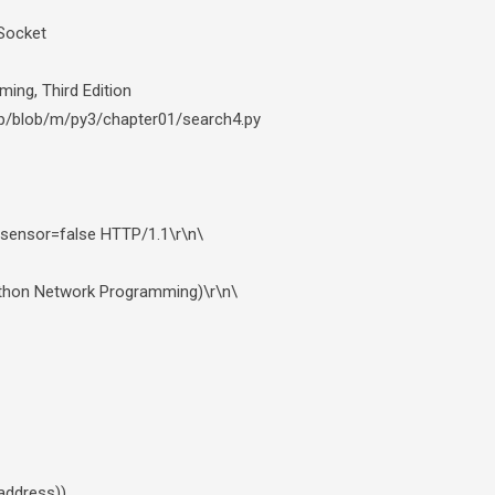
Socket
ing, Third Edition
np/blob/m/py3/chapter01/search4.py
sensor=false HTTP/1.1\r\n\
ython Network Programming)\r\n\
address))