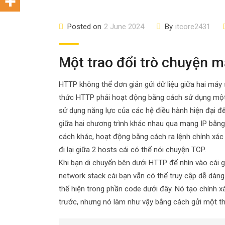
Posted on
2 June 2024
By
itcore2431
Một trao đổi trò chuyện 
HTTP không thể đơn giản gửi dữ liệu giữa hai máy 
thức HTTP phải hoạt động bằng cách sử dụng một v
sử dụng năng lực của các hệ điều hành hiện đại để
giữa hai chương trình khác nhau qua mạng IP bằn
cách khác, hoạt động bằng cách ra lệnh chính xác t
đi lại giữa 2 hosts cái có thể nói chuyện TCP.
Khi bạn di chuyển bên dưới HTTP để nhìn vào cái gì
network stack cái bạn vẫn có thể truy cập dễ dàn
thể hiện trong phần code dưới đây. Nó tạo chính 
trước, nhưng nó làm như vậy bằng cách gửi một thôn