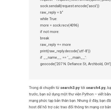
sock.sendall(request.encode(‘ascii’))
raw_reply = b”
while True:
more = sock.recv(4096)
if not more:
break
raw_reply += more
print(raw_reply.decode(‘utf-8’))
if __name__ == ‘__main__’:
geocode(‘207 N. Defiance St, Archbold, OH’
Trong di chuyển từ
search3.py
tới
search4.py
, b
trước, bạn sử dụng một thư viện Python – viết bằn
mạng phức tạp bản thân bạn. Nhưng ở đây, bạn đã
host để hỗ trợ các trao đổi thông tin mạng cơ bả