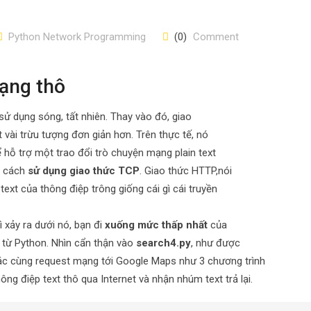
Python Network Programming
(0)
Comment
mạng thô
sử dụng sóng, tất nhiên. Thay vào đó, giao
ài trừu tượng đơn giản hơn. Trên thực tế, nó
 hỗ trợ một trao đổi trò chuyện mạng plain text
g cách
sử dụng giao thức TCP
. Giao thức HTTP,nói
ext của thông điệp trông giống cái gì cái truyền
 xảy ra dưới nó, bạn đi
xuống mức thấp nhất
của
g từ Python. Nhìn cẩn thận vào
search4.py
, như được
xác cùng request mạng tới Google Maps như 3 chương trình
g điệp text thô qua Internet và nhận nhúm text trả lại.