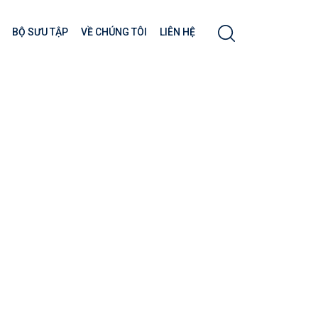
BỘ SƯU TẬP
VỀ CHÚNG TÔI
LIÊN HỆ
er (phần 9)