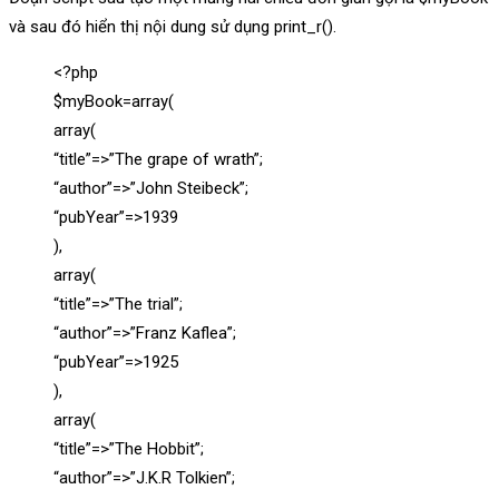
và sau đó hiển thị nội dung sử dụng print_r().
<?php
$myBook=array(
array(
“title”=>”The grape of wrath”;
“author”=>”John Steibeck”;
“pubYear”=>1939
),
array(
“title”=>”The trial”;
“author”=>”Franz Kaflea”;
“pubYear”=>1925
),
array(
“title”=>”The Hobbit”;
“author”=>”J.K.R Tolkien”;