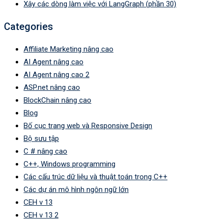
Xây các dòng làm việc với LangGraph (phần 30)
Categories
Affiliate Marketing nâng cao
AI Agent nâng cao
AI Agent nâng cao 2
ASP.net nâng cao
BlockChain nâng cao
Blog
Bố cục trang web và Responsive Design
Bộ sưu tập
C # nâng cao
C++, Windows programming
Các cấu trúc dữ liệu và thuật toán trong C++
Các dự án mô hình ngôn ngữ lớn
CEH v 13
CEH v 13 2