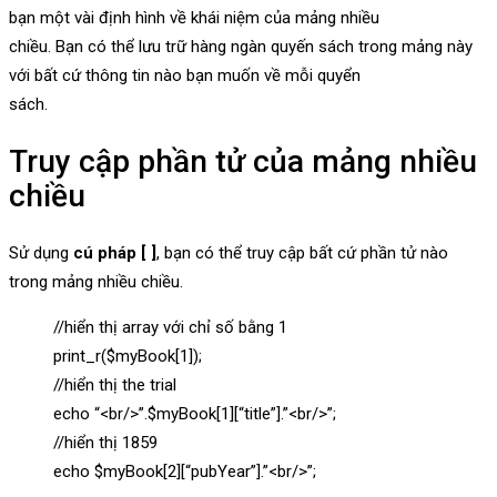
bạn một vài định hình về khái niệm của mảng nhiều
chiều. Bạn có thể lưu trữ hàng ngàn quyến sách trong mảng này
với bất cứ thông tin nào bạn muốn về mỗi quyển
sách.
Truy cập phần tử của mảng nhiều
chiều
Sử dụng
cú pháp [ ]
, bạn có thể truy cập bất cứ phần tử nào
trong mảng nhiều chiều.
//hiển thị array với chỉ số bằng 1
print_r($myBook[1]);
//hiển thị the trial
echo “<br/>”.$myBook[1][“title”].”<br/>”;
//hiển thị 1859
echo $myBook[2][“pubYear”].”<br/>”;