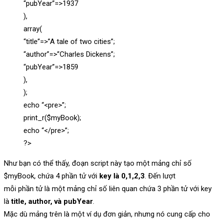
“pubYear”=>1937
),
array(
“title”=>”A tale of two cities”;
“author”=>”Charles Dickens”;
“pubYear”=>1859
),
);
echo “<pre>”;
print_r($myBook);
echo “</pre>”;
?>
Như bạn có thể thấy, đoạn script này tạo một mảng chỉ số
$myBook, chứa 4 phần tử với
key là 0,1,2,3
. Đến lượt
mỗi phần tử là một mảng chỉ số liên quan chứa 3 phần tử với key
là
title, author, và pubYear
.
Mặc dù mảng trên là một ví dụ đơn giản, nhưng nó cung cấp cho