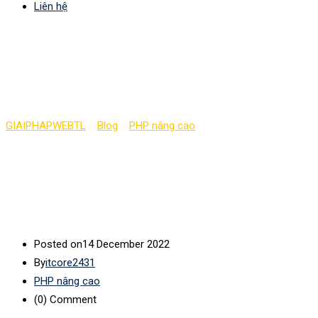
Liên hệ
Làm việc với mảng
nhiều chiều PHP
GIAIPHAPWEBTL
>
Blog
>
PHP nâng cao
>
Làm việc với mảng
nhiều chiều PHP
Posted on
14 December 2022
By
itcore2431
PHP nâng cao
(0)
Comment