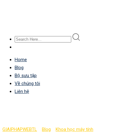
Home
Blog
Bộ sưu tập
Về chúng tôi
Liên hệ
Kiến thức cơ bản về kho
GIAIPHAPWEBTL
>
Blog
>
Khoa học máy tính
>
Kiến thức cơ bản v