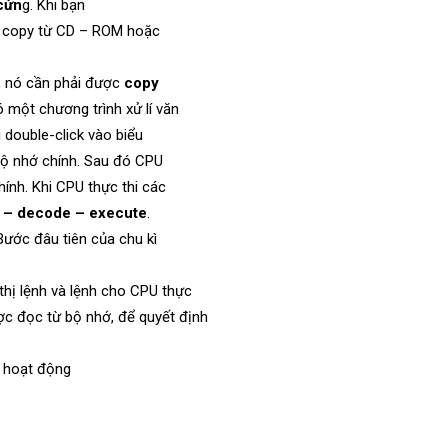
cứn
g. Khi bạn
ợc copy từ CD – ROM hoặc
g, nó cần phải được
copy
có một chương trình xử lí văn
 double-click vào biểu
bộ nhớ chính. Sau đó CPU
ính. Khi CPU thực thi các
 – decode – execute
.
Bước đâu tiên của chu kì
thị lệnh và lệnh cho CPU thực
ợc đọc từ bộ nhớ, để quyết định
t hoạt động