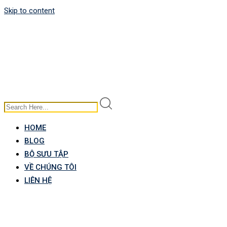
Skip to content
HOME
BLOG
BỘ SƯU TẬP
VỀ CHÚNG TÔI
LIÊN HỆ