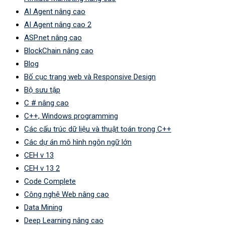
AI Agent nâng cao
AI Agent nâng cao 2
ASP.net nâng cao
BlockChain nâng cao
Blog
Bố cục trang web và Responsive Design
Bộ sưu tập
C # nâng cao
C++, Windows programming
Các cấu trúc dữ liệu và thuật toán trong C++
Các dự án mô hình ngôn ngữ lớn
CEH v 13
CEH v 13 2
Code Complete
Công nghệ Web nâng cao
Data Mining
Deep Learning nâng cao