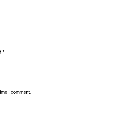
ed
*
 time I comment.