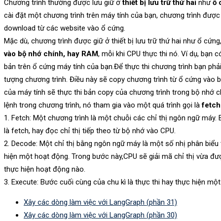
Chương trình thường được lưu giữ ở
thiết bị lưu trữ thứ hai
như
ổ 
cài đặt một chương trình trên máy tính của bạn, chương trình đư
download từ các website vào ổ cứng.
Mặc dù, chương trình được giữ ở thiết bị lưu trữ thứ hai như ổ cứn
vào bộ nhớ chính, hay RAM
, mỗi khi CPU thực thi nó. Ví dụ, bạn 
bản trên ổ cứng máy tính của bạn.Để thực thi chương trình bạn phải
tượng chương trình. Điều này sẽ copy chương trình từ ổ cứng vào 
của máy tính sẽ thực thi bản copy của chương trình trong bộ nhớ ch
lệnh trong chương trình, nó tham gia vào một quá trình gọi là
fetch
1. Fetch: Một chương trình là một chuỗi các chỉ thị ngôn ngữ máy. 
là fetch, hay đọc chỉ thị tiếp theo từ bộ nhớ vào CPU.
2. Decode: Một chỉ thị bằng ngôn ngữ máy là một số nhị phân biểu 
hiện một hoạt động. Trong bước này,CPU sẽ giải mã chỉ thị vừa đư
thực hiện hoạt động nào.
3. Execute: Bước cuối cùng của chu kì là thực thi hay thực hiện mộ
Xây các dòng làm việc với LangGraph (phần 31)
Xây các dòng làm việc với LangGraph (phần 30)