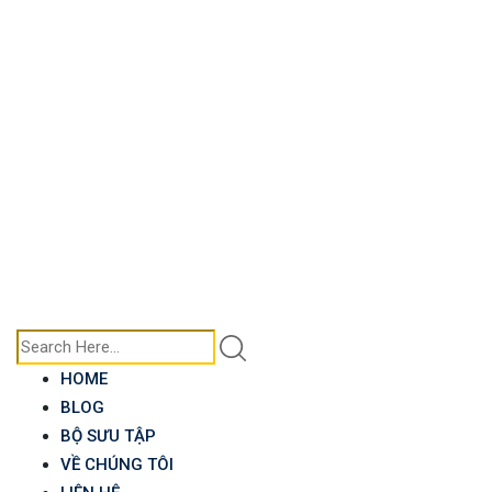
Skip
to
content
HOME
BLOG
BỘ SƯU TẬP
VỀ CHÚNG TÔI