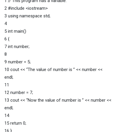
1 // This program has a variable.
2 #include <iostream>
3 using namespace std;
4
5 int main()
6 {
7 int number;
8
9 number = 5;
10 cout << “The value of number is ” << number <<
endl;
11
12 number = 7;
13 cout << “Now the value of number is ” << number <<
endl;
14
15 return 0;
16 }