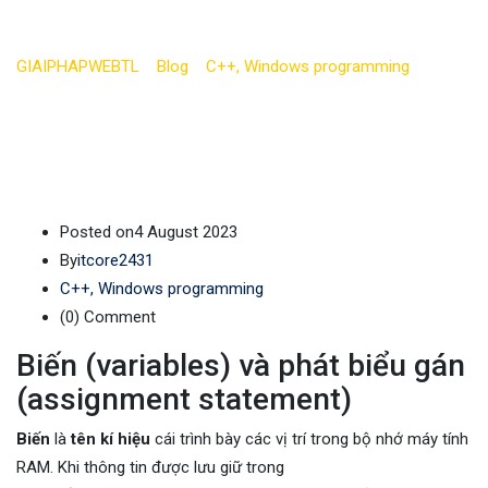
trong C++ (phần 1)
GIAIPHAPWEBTL
>
Blog
>
C++, Windows programming
>
Kiến
thức chuẩn: biến trong C++ (phần 1)
Posted on
4 August 2023
By
itcore2431
C++, Windows programming
(0)
Comment
Biến (variables) và phát biểu gán
(assignment statement)
Biến
là
tên kí hiệu
cái trình bày các vị trí trong bộ nhớ máy tính
RAM. Khi thông tin được lưu giữ trong