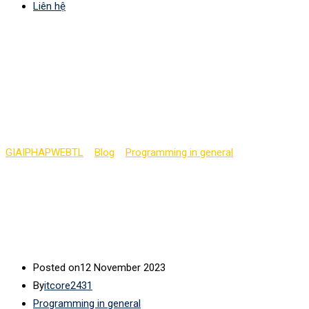
Liên hệ
Hiểu chu kì phát triển
một chương trình máy
tính (phần 4)
GIAIPHAPWEBTL
>
Blog
>
Programming in general
>
Hiểu chu kì
phát triển một chương trình máy tính (phần 4)
Posted on
12 November 2023
By
itcore2431
Programming in general