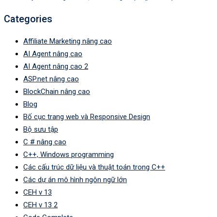
Categories
Affiliate Marketing nâng cao
AI Agent nâng cao
AI Agent nâng cao 2
ASP.net nâng cao
BlockChain nâng cao
Blog
Bố cục trang web và Responsive Design
Bộ sưu tập
C # nâng cao
C++, Windows programming
Các cấu trúc dữ liệu và thuật toán trong C++
Các dự án mô hình ngôn ngữ lớn
CEH v 13
CEH v 13 2