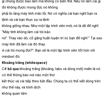
gì chúng được bảo làm mà không có biến thể. Nếu nó làm cái gì
đó không được mong đợi, nó không
phải là rằng máy tính mắc lỗi. Nó có nghĩa cái bạn nghĩ bạn ra
lệnh và cái bạn thực sự ra lệnh
không giống nhau. Như một lập trình viên mới, nó là dễ để nghĩ
“Máy tính không làm cái tôi bảo
nó”. Thay vào dó, cố gắng huấn luyện trí óc bạn để nghĩ ” Tại sao
máy tính đã làm cái đó thay
vì cái tôi mong đợi?”. Bạn sẽ là một lập trình viên tốt hơn với
mindset đó.
Khoảng trắng (whitespace)
C#
bỏ qua
khoảng trắng (khoảng, tabs và dòng mới) miễn là nó
có thể thông báo nơi nào một thứ
kết thúc và cái tiếp theo bắt đầu. Chúng ta có thể viết dòng trên
như thế này, và trình dịch
không quan tâm: