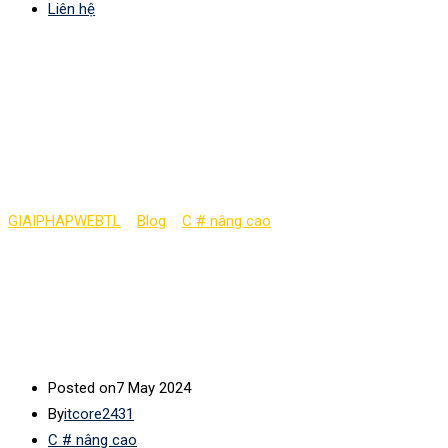
Liên hệ
Hello World: chương
trình C# đầu tiên của
bạn (phần 9)
GIAIPHAPWEBTL
>
Blog
>
C # nâng cao
>
Hello World: chương
trình C# đầu tiên của bạn (phần 9)
Posted on
7 May 2024
By
itcore2431
C # nâng cao