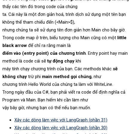
thấy các tên đó trong code của chúng
ta. Cái này là một đơn giản hoá, trình dịch sử dụng một tên bạn
không thể tham chiếu đến (<Main>$),
nhưng chúng ta sẽ sử dụng tên đơn giản hơn Main cho bây giờ.
Trong code map ở trên, biểu tượng cho Main cũng có một
little
black arrow
để chỉ ra rằng main là
điểm vào (entry point) của chương trình
. Entry point hay main
method là code cái sẽ
tự động chạy
khi
máy tính chạy chương trình của bạn. Các methods khác
sẽ
không chạy
trừ phi
main method gọi chúng
, như
chương trình Hello World của chúng ta làm với WriteLine.
Trong ngày đầu của C#, bạn phải viết ra code để định nghĩa cả
Program và Main. Bạn hiếm khi cần làm như
vậy bây giờ, nhưng bạn có thể nếu bạn muốn.
Xây các dòng làm việc với LangGraph (phần 31)
Xây các dòng làm việc với LangGraph (phần 30)