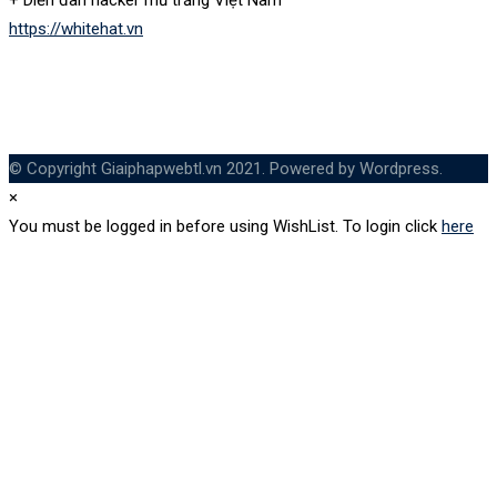
+ Diễn đàn hacker mũ trắng Việt Nam
https://whitehat.vn
© Copyright Giaiphapwebtl.vn 2021. Powered by Wordpress.
×
You must be logged in before using WishList. To login click
here