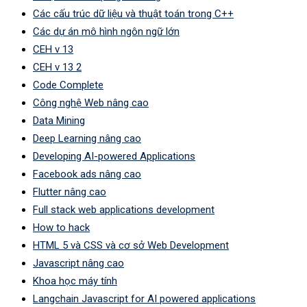
Các cấu trúc dữ liệu và thuật toán trong C++
Các dự án mô hình ngôn ngữ lớn
CEH v 13
CEH v 13 2
Code Complete
Công nghệ Web nâng cao
Data Mining
Deep Learning nâng cao
Developing AI-powered Applications
Facebook ads nâng cao
Flutter nâng cao
Full stack web applications development
How to hack
HTML 5 và CSS và cơ sở Web Development
Javascript nâng cao
Khoa học máy tính
Langchain Javascript for AI powered applications