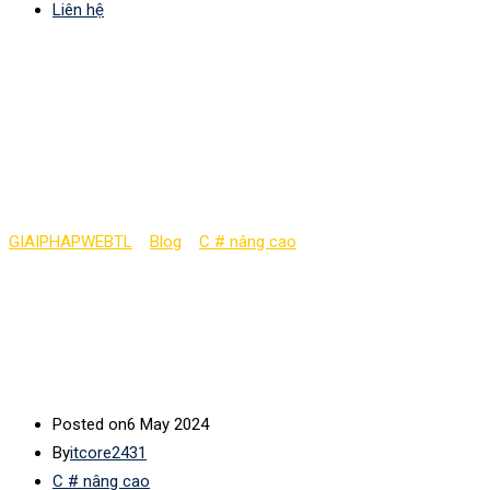
Liên hệ
Hello World: chương
trình C# đầu tiên của
bạn (phần 8)
GIAIPHAPWEBTL
>
Blog
>
C # nâng cao
>
Hello World: chương
trình C# đầu tiên của bạn (phần 8)
Posted on
6 May 2024
By
itcore2431
C # nâng cao