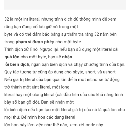
32 là một int literal, nhưng trình dịch đủ thông minh để xem
rằng bạn đang cố lưu giữ nó trong một
byte và có thể đảm bảo bằng sự thẩm tra rằng 32 nằm bên
trong
phạm vi được phé
p cho một byte.
Trình dịch xử lí nó. Ngược lại, nếu bạn sử dụng một literal cái
quá lớn
cho một byte, bạn sẽ
nhận
lỗi biên dịch
, ngăn bạn biên dịch và chạy chương trình của bạn.
Quy tắc tương tự cũng áp dụng cho sbyte, short, và ushort.
Nếu giá trị literal của bạn quá lớn để là một int,nó sẽ tự động
trở thành một uint literal, một long
literal hay một ulong literal (cái đầu tiên của các khả năng trình
bày số bạn gõ đó). Bạn sẽ nhận một
lỗi biên dịch nếu bạn tạo một literal giá trị của nó là quá lớn cho
mọi thứ. Để minh hoạ các dạng literal
lớn hơn này làm việc như thế nào, xem xét code này: