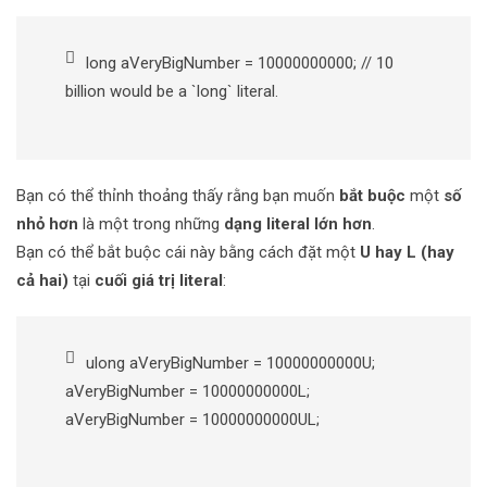
long aVeryBigNumber = 10000000000; // 10
billion would be a `long` literal.
Bạn có thể thỉnh thoảng thấy rằng bạn muốn
bắt buộc
một
số
nhỏ hơn
là một trong những
dạng literal lớn hơn
.
Bạn có thể bắt buộc cái này bằng cách đặt một
U hay L (hay
cả hai)
tại
cuối giá trị literal
:
ulong aVeryBigNumber = 10000000000U;
aVeryBigNumber = 10000000000L;
aVeryBigNumber = 10000000000UL;