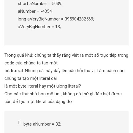
short aNumber = 5039;
aNumber = -4354;
long aVeryBigNumber = 395904282569;
aVeryBigNumber = 13;
Trong quá khứ, chúng ta thấy rằng viết ra một số trực tiếp trong
code của chúng ta tạo một
int literal
. Nhưng cái này dấy lên câu hỏi thú vị. Làm cách nào
chúng ta tạo một literal cái
là một byte literal hay một ulong literal?
Cho các thứ nhỏ hơn một int, không có thứ gì đặc biệt được
cần để tạo một literal của dạng đó:
byte aNumber = 32;