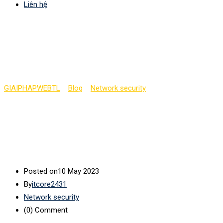
Liên hệ
Cơ sở liên kết mạng
Cisco (phần 4)
GIAIPHAPWEBTL
>
Blog
>
Network security
>
Cơ sở liên kết mạng
Cisco (phần 4)
Posted on
10 May 2023
By
itcore2431
Network security
(0)
Comment