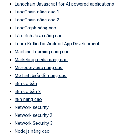
Langchain Javascript for AI powered applications
LangChain nâng cao 1
LangChain nâng cao 2
LangGraph nâng cao
Lập trình Java nâng cao
Learn Kotlin for Android App Development
Machine Learning nâng cao
Marketing media nâng cao
Microservices nâng cao
Mô hình biểu đồ nâng cao
n8n cơ bản
n8n cơ bản 2
n8n nâng cao
Network security
Network security 2
Network Security 3
Node.js nâng cao