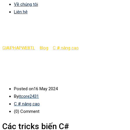
Về chúng tôi
Liên hệ
Các tricks biến C#
GIAIPHAPWEBTL
>
Blog
>
C # nâng cao
>
Các tricks biến C#
Posted on
16 May 2024
By
itcore2431
C # nâng cao
(0)
Comment
Các tricks biến C#