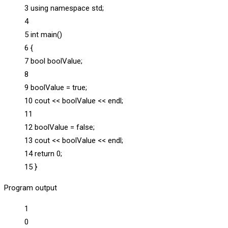
3 using namespace std;
4
5 int main()
6 {
7 bool boolValue;
8
9 boolValue = true;
10 cout << boolValue << endl;
11
12 boolValue = false;
13 cout << boolValue << endl;
14 return 0;
15 }
Program output
1
0