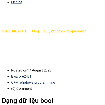
Liên hệ
Biến trong C++ (phần 7)
GIAIPHAPWEBTL
>
Blog
>
C++, Windows programming
>
Biến
trong C++ (phần 7)
Posted on
17 August 2023
By
itcore2431
C++, Windows programming
(0)
Comment
Dạng dữ liệu bool